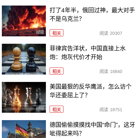
打了4年半，俄回过神，最大对手
不是乌克兰？
相关
阅读
20307
菲律宾告洋状，中国直接上水
炮：炮灰代价才开始
相关
阅读
18840
美国最狠的反华鹰派，怎么访个
华还委屈上了？
相关
阅读
18751
德国偷偷摸摸找中国“命门”，这牙
呲得起来吗？