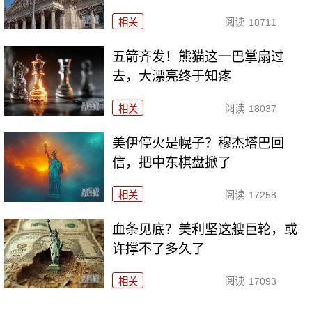
相关
阅读
18711
五箭齐发！熊猫这一巴掌扇过
去，大漂亮终于知疼
相关
阅读
18037
美伊停火是幌子？穆杰塔巴回
信，把中东棋盘掀了
相关
阅读
17258
血条见底？美利坚这艘巨轮，或
许撑不了多久了
相关
阅读
17093