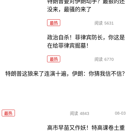
特朗普要对伊朗动手？最狠的还
没来，最骚的来了
最热
阅读
5631
政治自杀！菲律宾防长，你这是
在给菲律宾掘墓！
最热
阅读
6770
特朗普这狼来了连演十遍，伊朗：你猜我信不信？
08-03
最热
阅读
4843
高市早苗又作妖！特高课卷土重