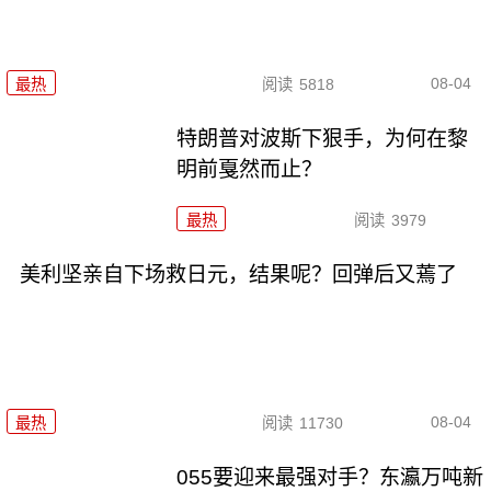
08-04
最热
阅读
5818
特朗普对波斯下狠手，为何在黎
明前戛然而止？
最热
阅读
3979
美利坚亲自下场救日元，结果呢？回弹后又蔫了
08-04
最热
阅读
11730
055要迎来最强对手？东瀛万吨新