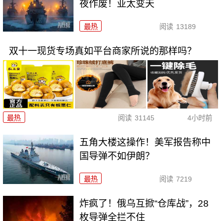
夜作废！亚太变天
最热
阅读
13189
双十一现货专场真如平台商家所说的那样吗？
最热
阅读
31145
4小时前
五角大楼这操作！美军报告称中
国导弹不如伊朗？
最热
阅读
7219
炸疯了！俄乌互掀“仓库战”，28
枚导弹全拦不住