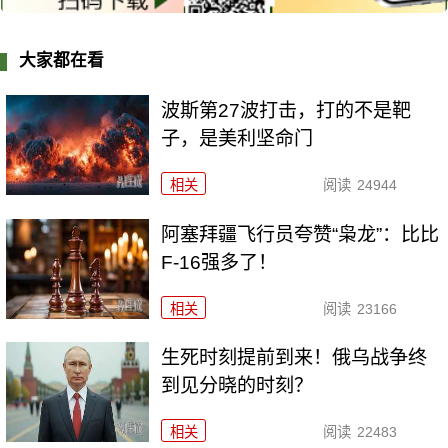
大家都在看
波斯第27波打击，打的不是靶
子，是美利坚命门
相关
阅读
24944
阿塞拜疆飞行员夸赞“枭龙”：比比
F-16强多了！
相关
阅读
23166
生死时刻提前到来！俄乌战争终
到见分晓的时刻？
相关
阅读
22483