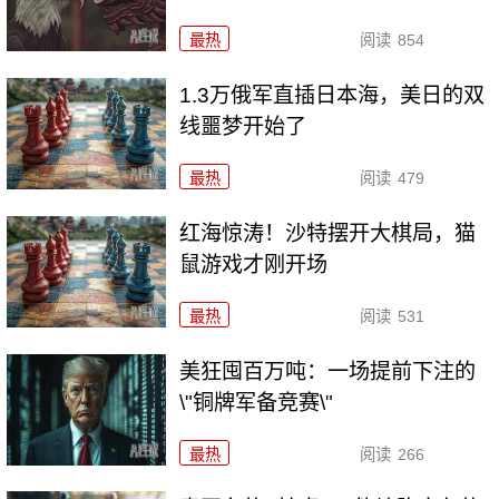
最热
阅读
854
1.3万俄军直插日本海，美日的双
线噩梦开始了
最热
阅读
479
红海惊涛！沙特摆开大棋局，猫
鼠游戏才刚开场
最热
阅读
531
美狂囤百万吨：一场提前下注的
\"铜牌军备竞赛\"
最热
阅读
266