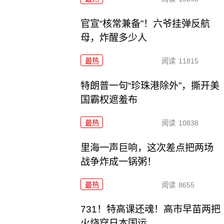
官宣“核常兼备”！六爷挂弹反航
母，炸醒多少人
最热
阅读
11815
特朗普一句“珍珠港除外”，撕开美
国霸权遮羞布
最热
阅读
10838
里海一声巨响，这次差点把两场
战争炸成一锅粥！
最热
阅读
8655
731！特高课还魂！高市早苗两把
火烧穿日本国运