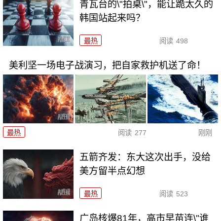
青瓦台的\"拍桌\"，能让跪太久的
韩国站起来吗？
最热
阅读
498
美利坚一场电子战演习，把自家救护机送了命！
最热
阅读
277
刚刚
五箭齐发：东大这次出手，没给
美方留半点幻想
最热
阅读
523
广岛核爆81年，高市早苗连\"谁