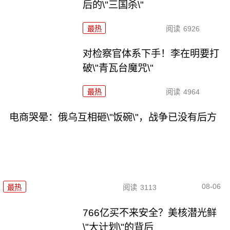
后的\"三国杀\"
最热
阅读
6926
对检察官体系下手！李在明要打
破\"青瓦台魔咒\"
最热
阅读
4964
电商哭晕：俄乌互相砸\"饭碗\"，战争已没有后方
08-06
最热
阅读
3113
766亿买不来安全？美核潜光鲜
\"大计划\"的背后