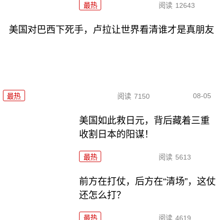
最热
阅读
12643
美国对巴西下死手，卢拉让世界看清谁才是真朋友
08-05
最热
阅读
7150
美国如此救日元，背后藏着三重
收割日本的阳谋！
最热
阅读
5613
前方在打仗，后方在“清场”，这仗
还怎么打？
最热
阅读
4619