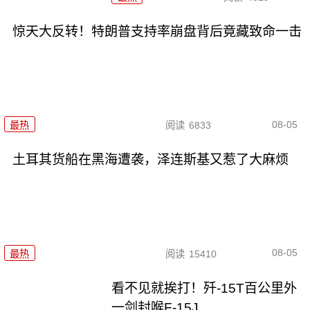
惊天大反转！特朗普支持率崩盘背后竟藏致命一击
08-05
最热
阅读
6833
土耳其货船在黑海遭袭，泽连斯基又惹了大麻烦
08-05
最热
阅读
15410
看不见就挨打！歼-15T百公里外
一剑封喉F-15J