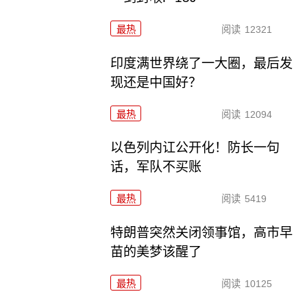
最热
阅读
12321
印度满世界绕了一大圈，最后发
现还是中国好？
最热
阅读
12094
以色列内讧公开化！防长一句
话，军队不买账
最热
阅读
5419
特朗普突然关闭领事馆，高市早
苗的美梦该醒了
最热
阅读
10125