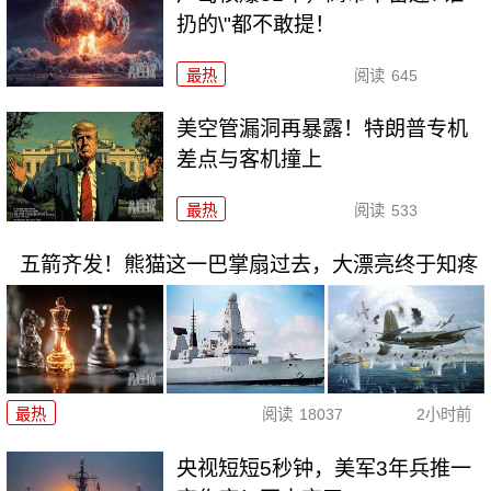
扔的\"都不敢提！
最热
阅读
645
美空管漏洞再暴露！特朗普专机
差点与客机撞上
最热
阅读
533
五箭齐发！熊猫这一巴掌扇过去，大漂亮终于知疼
最热
阅读
18037
2小时前
央视短短5秒钟，美军3年兵推一