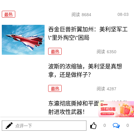
08-03
最热
阅读
8684
吞金巨兽折翼加州：美利坚军工
\"里外掏空\"困局
最热
阅读
6350
波斯的浓缩铀，美利坚是真想
拿，还是做样子？
最热
阅读
4287
东瀛彻底撕掉和平面具，公然发
射进攻性武器！
0
0
最热
阅读
11121
点评一下