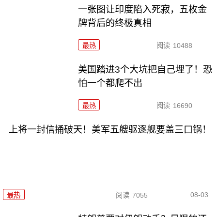
一张图让印度陷入死寂，五枚金
牌背后的终极真相
最热
阅读
10488
美国踏进3个大坑把自己埋了！恐
怕一个都爬不出
最热
阅读
16690
上将一封信捅破天！美军五艘驱逐舰要盖三口锅！
08-03
最热
阅读
7055