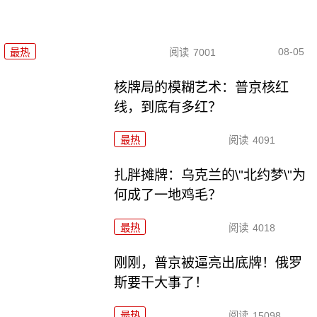
08-05
最热
阅读
7001
核牌局的模糊艺术：普京核红
线，到底有多红？
最热
阅读
4091
扎胖摊牌：乌克兰的\"北约梦\"为
何成了一地鸡毛？
最热
阅读
4018
刚刚，普京被逼亮出底牌！俄罗
斯要干大事了！
最热
阅读
15098