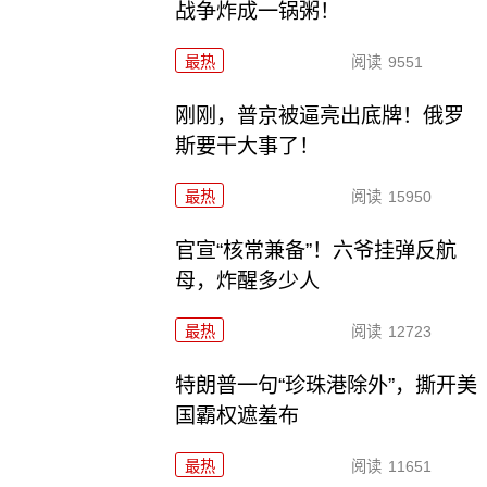
战争炸成一锅粥！
最热
阅读
9551
刚刚，普京被逼亮出底牌！俄罗
斯要干大事了！
最热
阅读
15950
官宣“核常兼备”！六爷挂弹反航
母，炸醒多少人
最热
阅读
12723
特朗普一句“珍珠港除外”，撕开美
国霸权遮羞布
最热
阅读
11651