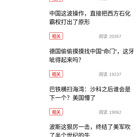
中国这波操作，直接把西方石化
霸权打出了原形
相关
阅读
20357
德国偷偷摸摸找中国“命门”，这牙
呲得起来吗？
相关
阅读
19237
巴铁横扫海湾：沙科之后谁会是
下一个？美国懵了
相关
阅读
19062
波斯这狠厉一击，终结了美军吹
了半个世纪的牛