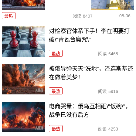
08-06
最热
阅读
8407
对检察官体系下手！李在明要打
破\"青瓦台魔咒\"
最热
阅读
6468
被俄导弹天天“洗地”，泽连斯基还
在做着美梦！
最热
阅读
5916
电商哭晕：俄乌互相砸\"饭碗\"，
战争已没有后方
最热
阅读
4253