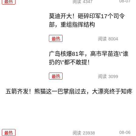
08-07
最热
阅读
4347
莫迪开大！砸碎印军17个司令
部，重组指挥结构
最热
阅读
8004
广岛核爆81年，高市早苗连\"谁
扔的\"都不敢提！
最热
阅读
3099
五箭齐发！熊猫这一巴掌扇过去，大漂亮终于知疼
08-06
最热
阅读
23938