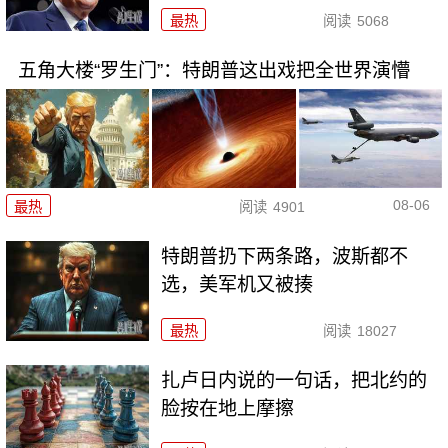
最热
阅读
5068
五角大楼“罗生门”：特朗普这出戏把全世界演懵
08-06
最热
阅读
4901
特朗普扔下两条路，波斯都不
选，美军机又被揍
最热
阅读
18027
扎卢日内说的一句话，把北约的
脸按在地上摩擦