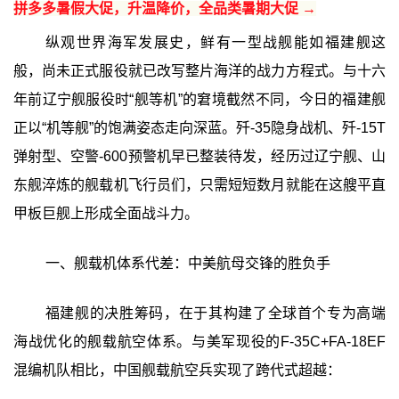
拼多多暑假大促，升温降价，全品类暑期大促 →
纵观世界海军发展史，鲜有一型战舰能如福建舰这
般，尚未正式服役就已改写整片海洋的战力方程式。与十六
年前辽宁舰服役时“舰等机”的窘境截然不同，今日的福建舰
正以“机等舰”的饱满姿态走向深蓝。歼-35隐身战机、歼-15T
弹射型、空警-600预警机早已整装待发，经历过辽宁舰、山
东舰淬炼的舰载机飞行员们，只需短短数月就能在这艘平直
甲板巨舰上形成全面战斗力。
一、舰载机体系代差：中美航母交锋的胜负手
福建舰的决胜筹码，在于其构建了全球首个专为高端
海战优化的舰载航空体系。与美军现役的F-35C+FA-18EF
混编机队相比，中国舰载航空兵实现了跨代式超越：