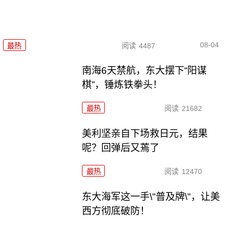
08-04
最热
阅读
4487
南海6天禁航，东大摆下“阳谋
棋”，锤炼铁拳头！
最热
阅读
21682
美利坚亲自下场救日元，结果
呢？回弹后又蔫了
最热
阅读
12470
东大海军这一手\"普及牌\"，让美
西方彻底破防！