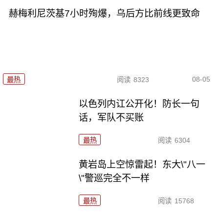
赫梅利尼茨基7小时殉爆，乌后方比前线更致命
08-05
最热
阅读
8323
以色列内讧公开化！防长一句
话，军队不买账
最热
阅读
6304
黄岩岛上空惊雷起！东大\"八一
\"警巡完全不一样
最热
阅读
15768