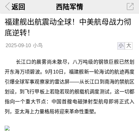
返回
西陆军情
福建舰出航震动全球！中美航母战力彻
底逆转！
小
大
2025-09-10
小鸟
长江口的晨雾尚未散尽，八万吨级的钢铁巨舰已然划
开东海万顷碧波。9月10日，福建舰新一轮海试的航迹再度
引爆全球军事观察家的雷达屏——从长江口到南海的禁航区
划设，到飞行甲板上若隐若现的舰载机调度测试，这一切都
指向一个重大节点：中国首艘电磁弹射型航母即将正式入
列，亚太海上力量格局将迎来革命性重塑。