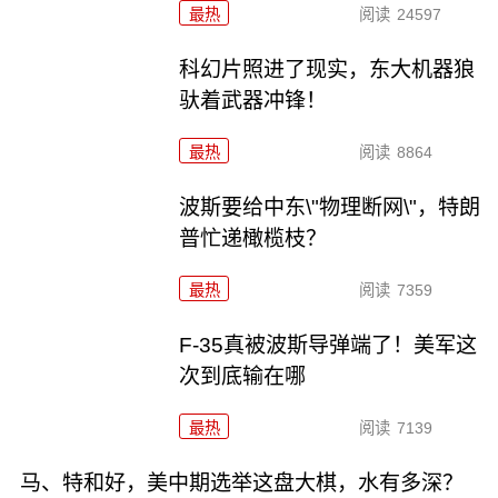
最热
阅读
24597
科幻片照进了现实，东大机器狼
驮着武器冲锋！
最热
阅读
8864
波斯要给中东\"物理断网\"，特朗
普忙递橄榄枝？
最热
阅读
7359
F-35真被波斯导弹端了！美军这
次到底输在哪
最热
阅读
7139
马、特和好，美中期选举这盘大棋，水有多深？