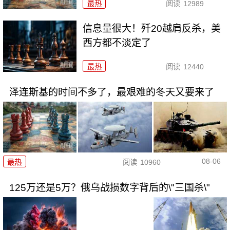
最热
阅读
12989
信息量很大！歼20越肩反杀，美
西方都不淡定了
最热
阅读
12440
泽连斯基的时间不多了，最艰难的冬天又要来了
08-06
最热
阅读
10960
125万还是5万？俄乌战损数字背后的\"三国杀\"