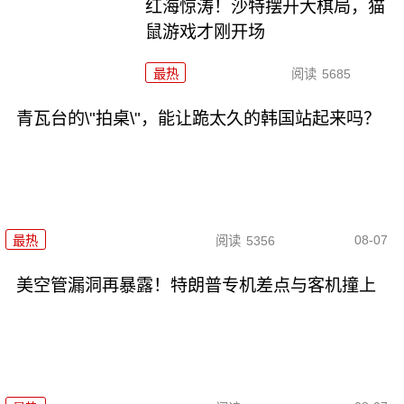
红海惊涛！沙特摆开大棋局，猫
鼠游戏才刚开场
最热
阅读
5685
青瓦台的\"拍桌\"，能让跪太久的韩国站起来吗？
08-07
最热
阅读
5356
美空管漏洞再暴露！特朗普专机差点与客机撞上