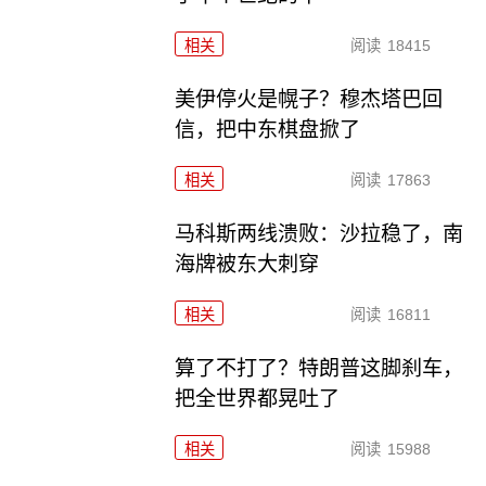
相关
阅读
18415
美伊停火是幌子？穆杰塔巴回
信，把中东棋盘掀了
相关
阅读
17863
马科斯两线溃败：沙拉稳了，南
海牌被东大刺穿
相关
阅读
16811
算了不打了？特朗普这脚刹车，
把全世界都晃吐了
相关
阅读
15988