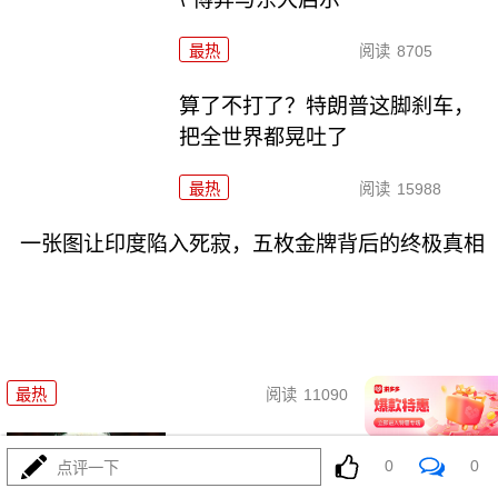
最热
阅读
8705
算了不打了？特朗普这脚刹车，
把全世界都晃吐了
最热
阅读
15988
一张图让印度陷入死寂，五枚金牌背后的终极真相
08-03
最热
阅读
11090
美国踏进3个大坑把自己埋了！恐
0
0
点评一下
怕一个都爬不出