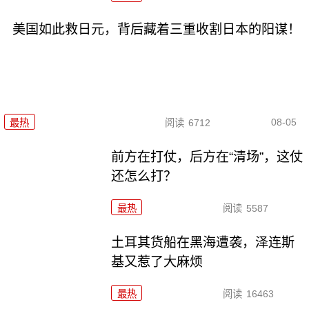
美国如此救日元，背后藏着三重收割日本的阳谋！
08-05
最热
阅读
6712
前方在打仗，后方在“清场”，这仗
还怎么打？
最热
阅读
5587
土耳其货船在黑海遭袭，泽连斯
基又惹了大麻烦
最热
阅读
16463