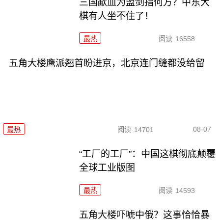
三国歃血为盟剑指何方？中东大
棋有人坐不住了！
最热
阅读
16558
五角大楼鹰派翘首盼进京，北京连门缝都没给留
08-07
最热
阅读
14701
“工厂的工厂”：中国这棋彻底颠覆
全球工业版图
最热
阅读
14593
五角大楼吓唬中俄？这事恰恰暴