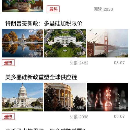
最热
阅读
2938
特朗普签新政：多晶硅加税限价
08-07
最热
阅读
2482
美多晶硅新政重塑全球供应链
08-07
最热
阅读
2098