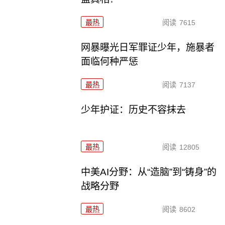
最热
阅读
7615
网暴曝光日军罪证少年，施暴者
面临何种严惩
最热
阅读
7137
少年护证：历史不容抹去
最热
阅读
12805
中美AI分野：从“造脑”到“铸身”的
战略分野
最热
阅读
8602