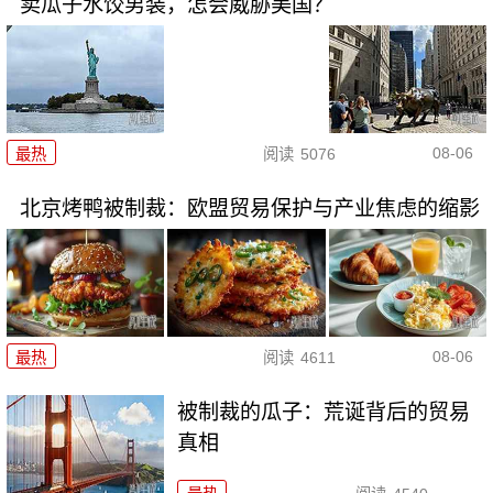
卖瓜子水饺男装，怎会威胁美国？
08-06
最热
阅读
5076
北京烤鸭被制裁：欧盟贸易保护与产业焦虑的缩影
08-06
最热
阅读
4611
被制裁的瓜子：荒诞背后的贸易
真相