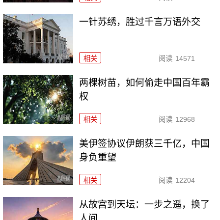
一针苏绣，胜过千言万语外交
相关
阅读
14571
两棵树苗，如何偷走中国百年霸
权
相关
阅读
12968
美伊签协议伊朗获三千亿，中国
身负重望
相关
阅读
12204
从故宫到天坛：一步之遥，换了
人间