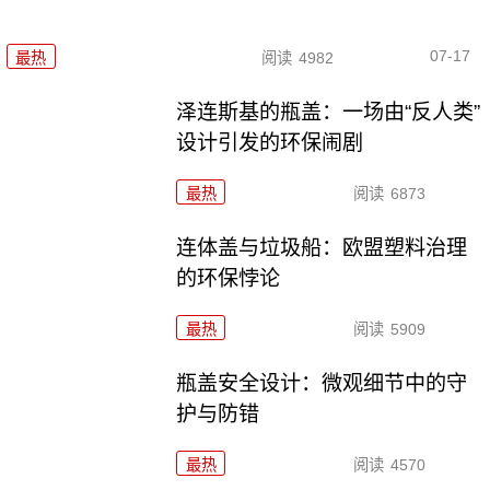
07-17
最热
阅读
4982
泽连斯基的瓶盖：一场由“反人类”
设计引发的环保闹剧
最热
阅读
6873
连体盖与垃圾船：欧盟塑料治理
的环保悖论
最热
阅读
5909
瓶盖安全设计：微观细节中的守
护与防错
最热
阅读
4570