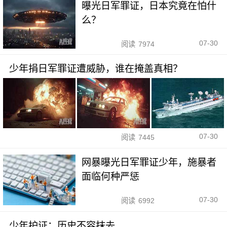
曝光日军罪证，日本究竟在怕什
么？
07-30
阅读
7974
少年捐日军罪证遭威胁，谁在掩盖真相？
07-30
阅读
7445
网暴曝光日军罪证少年，施暴者
面临何种严惩
07-30
阅读
6992
少年护证：历史不容抹去