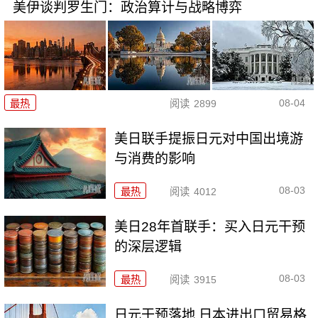
美伊谈判罗生门：政治算计与战略博弈
08-04
最热
阅读
2899
美日联手提振日元对中国出境游
与消费的影响
08-03
最热
阅读
4012
美日28年首联手：买入日元干预
的深层逻辑
08-03
最热
阅读
3915
日元干预落地 日本进出口贸易格