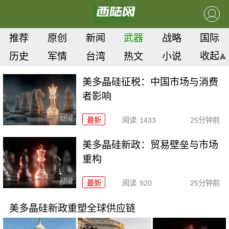
推荐
原创
新闻
武器
战略
国际
收起⩓
历史
军情
台湾
热文
小说
美多晶硅征税：中国市场与消费
者影响
最新
阅读
1433
25分钟前
美多晶硅新政：贸易壁垒与市场
重构
最新
阅读
920
25分钟前
美多晶硅新政重塑全球供应链