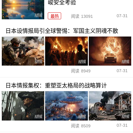
峻安全考验
07-31
最热
阅读
13091
日本设情报局引全球警惕：军国主义阴魂不散
07-31
阅读
8949
日本情报集权：重塑亚太格局的战略算计
07-31
阅读
8509