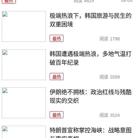
08-05
最热
阅读
4829
极端热浪下，韩国旅游与民生的
双重困境
最热
阅读
1798
韩国遭遇极端热浪，多地气温打
破百年纪录
最热
阅读
2599
伊朗绝不拥核：政治红线与残酷
现实的交织
最热
阅读
3524
特朗普宣称掌控海峡：战略意图