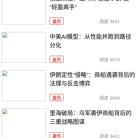
“轻盈高手”
最热
阅读
8601
中美AI模型：从性能并跑到路径
分化
最热
阅读
8073
伊朗定性“侵略”：商船遇袭背后的
法理与反击博弈
最热
阅读
6649
里海破局：乌军袭伊商船背后的
三重战略图谋
最热
阅读
6421