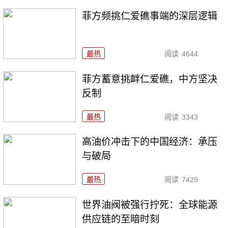
菲方频挑仁爱礁事端的深层逻辑
最热
阅读
4644
菲方蓄意挑衅仁爱礁，中方坚决
反制
最热
阅读
3343
高油价冲击下的中国经济：承压
与破局
最热
阅读
7429
世界油阀被强行拧死：全球能源
供应链的至暗时刻