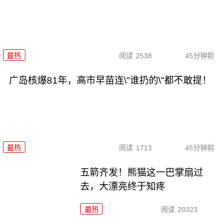
最热
阅读
2538
45分钟前
广岛核爆81年，高市早苗连\"谁扔的\"都不敢提！
最热
阅读
1713
45分钟前
五箭齐发！熊猫这一巴掌扇过
去，大漂亮终于知疼
最热
阅读
20323