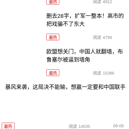
最热
阅读
4912
删去28字，扩军一整本！高市的
把戏骗不了东大
最热
阅读
4794
欧盟想关门，中国人就翻墙，布
鲁塞尔被逼到墙角
最热
阅读
15386
暴风来袭，这局决不能输，想赢一定要和中国联手
08-05
最热
阅读
14035