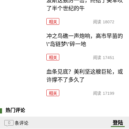
波斯这狠厉一击，终结了美军吹
了半个世纪的牛
相关
阅读
18072
冲之鸟礁一声炮响，高市早苗的
\"岛链梦\"碎一地
相关
阅读
17451
血条见底？美利坚这艘巨轮，或
许撑不了多久了
相关
阅读
17199
热门评论
登陆
0
条评论