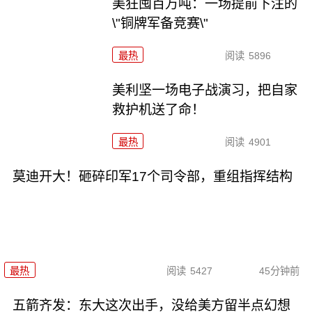
美狂囤百万吨：一场提前下注的
\"铜牌军备竞赛\"
最热
阅读
5896
美利坚一场电子战演习，把自家
救护机送了命！
最热
阅读
4901
莫迪开大！砸碎印军17个司令部，重组指挥结构
最热
阅读
5427
45分钟前
五箭齐发：东大这次出手，没给美方留半点幻想