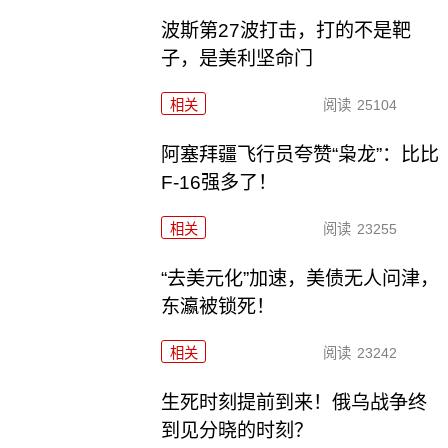
波斯第27波打击，打的不是靶
子，是美利坚命门
相关
阅读
25104
阿塞拜疆飞行员夸赞“枭龙”：比比
F-16强多了！
相关
阅读
23255
“去美元化”加速，美债无人问津，
东瀛被锁死！
相关
阅读
23242
生死时刻提前到来！俄乌战争终
到见分晓的时刻？