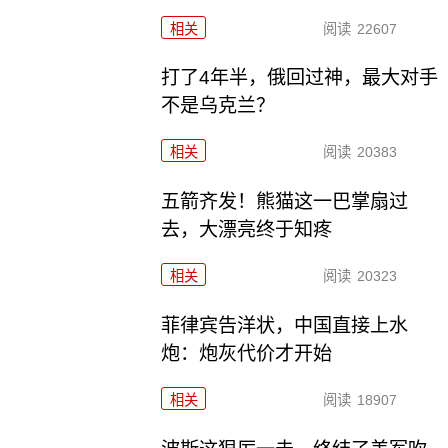
相关
阅读
22607
打了4年半，俄回过神，最大对手
不是乌克兰？
相关
阅读
20383
五箭齐发！熊猫这一巴掌扇过
去，大漂亮终于知疼
相关
阅读
20323
菲律宾告洋状，中国直接上水
炮：炮灰代价才开始
相关
阅读
18907