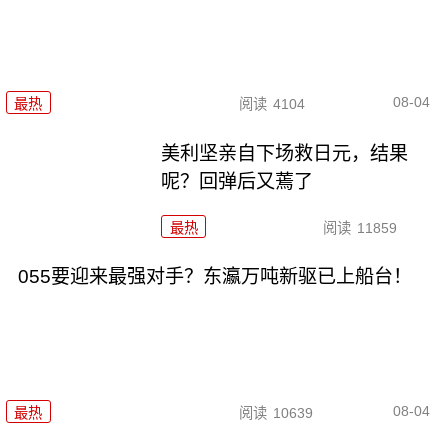
08-04
最热
阅读
4104
美利坚亲自下场救日元，结果
呢？回弹后又蔫了
最热
阅读
11859
055要迎来最强对手？东瀛万吨新驱已上船台！
08-04
最热
阅读
10639