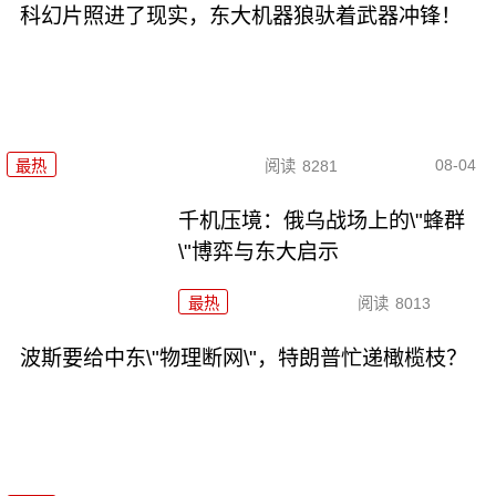
科幻片照进了现实，东大机器狼驮着武器冲锋！
08-04
最热
阅读
8281
千机压境：俄乌战场上的\"蜂群
\"博弈与东大启示
最热
阅读
8013
波斯要给中东\"物理断网\"，特朗普忙递橄榄枝？