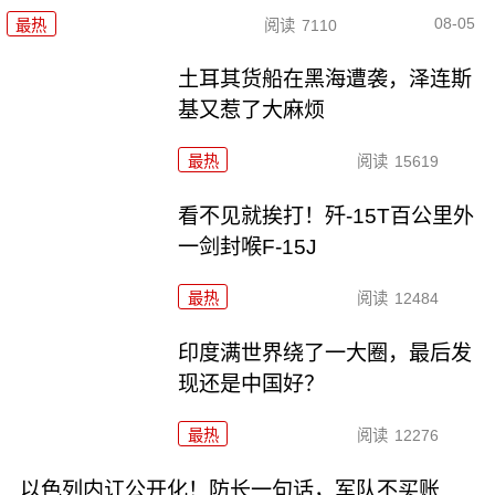
08-05
最热
阅读
7110
土耳其货船在黑海遭袭，泽连斯
基又惹了大麻烦
最热
阅读
15619
看不见就挨打！歼-15T百公里外
一剑封喉F-15J
最热
阅读
12484
印度满世界绕了一大圈，最后发
现还是中国好？
最热
阅读
12276
以色列内讧公开化！防长一句话，军队不买账