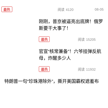
08-05
最热
阅读
4120
刚刚，普京被逼亮出底牌！俄罗
斯要干大事了！
最热
阅读
15205
官宣“核常兼备”！六爷挂弹反航
母，炸醒多少人
最热
阅读
11932
特朗普一句“珍珠港除外”，撕开美国霸权遮羞布