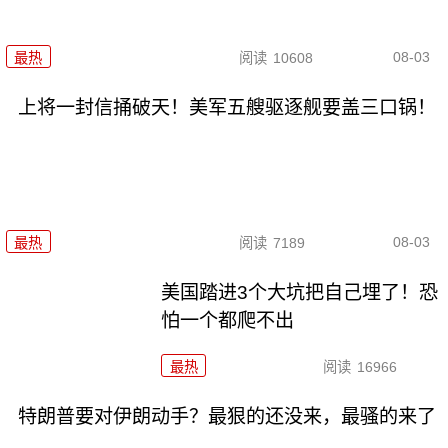
08-03
最热
阅读
10608
上将一封信捅破天！美军五艘驱逐舰要盖三口锅！
08-03
最热
阅读
7189
美国踏进3个大坑把自己埋了！恐
怕一个都爬不出
最热
阅读
16966
特朗普要对伊朗动手？最狠的还没来，最骚的来了