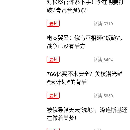
对检察官体系下手！李在明要打
破\"青瓦台魔咒\"
最热
阅读
5319
电商哭晕：俄乌互相砸\"饭碗\"，
战争已没有后方
最热
阅读
3404
766亿买不来安全？美核潜光鲜
\"大计划\"的背后
最热
阅读
5680
被俄导弹天天“洗地”，泽连斯基还
在做着美梦！