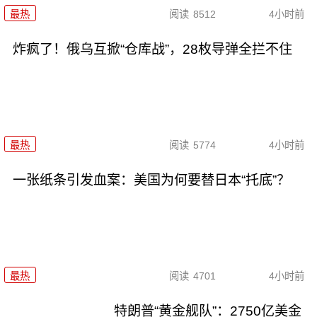
最热
阅读
8512
4小时前
炸疯了！俄乌互掀“仓库战”，28枚导弹全拦不住
最热
阅读
5774
4小时前
一张纸条引发血案：美国为何要替日本“托底”？
最热
阅读
4701
4小时前
特朗普“黄金舰队”：2750亿美金