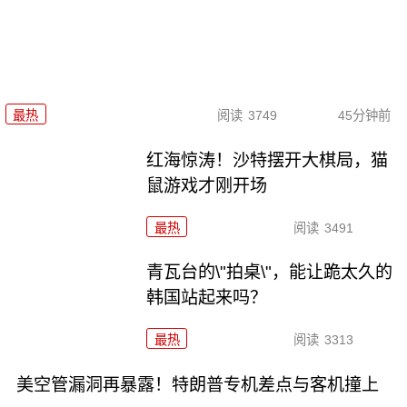
最热
阅读
3749
45分钟前
红海惊涛！沙特摆开大棋局，猫
鼠游戏才刚开场
最热
阅读
3491
青瓦台的\"拍桌\"，能让跪太久的
韩国站起来吗？
最热
阅读
3313
美空管漏洞再暴露！特朗普专机差点与客机撞上