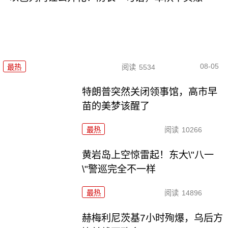
08-05
最热
阅读
5534
特朗普突然关闭领事馆，高市早
苗的美梦该醒了
最热
阅读
10266
黄岩岛上空惊雷起！东大\"八一
\"警巡完全不一样
最热
阅读
14896
赫梅利尼茨基7小时殉爆，乌后方