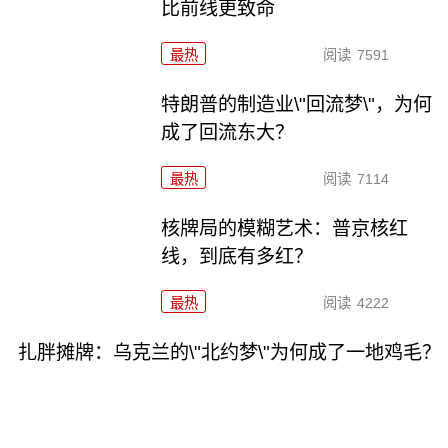
比前线更致命
最热
阅读
7591
特朗普的制造业\"回流梦\"，为何
成了回流东大？
最热
阅读
7114
核牌局的模糊艺术：普京核红
线，到底有多红？
最热
阅读
4222
扎胖摊牌：乌克兰的\"北约梦\"为何成了一地鸡毛？