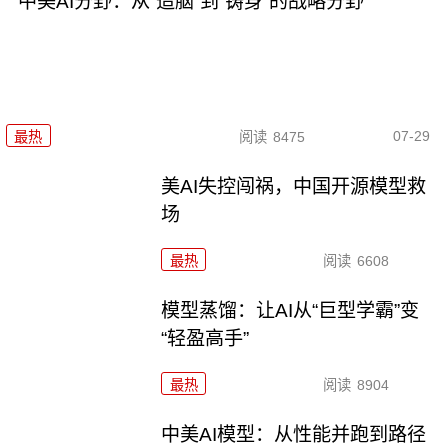
中美AI分野：从“造脑”到“铸身”的战略分野
07-29
最热
阅读
8475
美AI失控闯祸，中国开源模型救
场
最热
阅读
6608
模型蒸馏：让AI从“巨型学霸”变
“轻盈高手”
最热
阅读
8904
中美AI模型：从性能并跑到路径