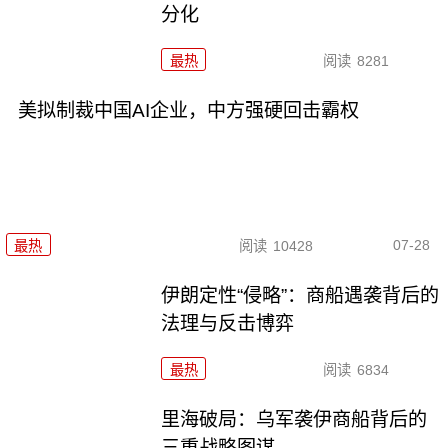
分化
最热
阅读
8281
美拟制裁中国AI企业，中方强硬回击霸权
07-28
最热
阅读
10428
伊朗定性“侵略”：商船遇袭背后的
法理与反击博弈
最热
阅读
6834
里海破局：乌军袭伊商船背后的
三重战略图谋