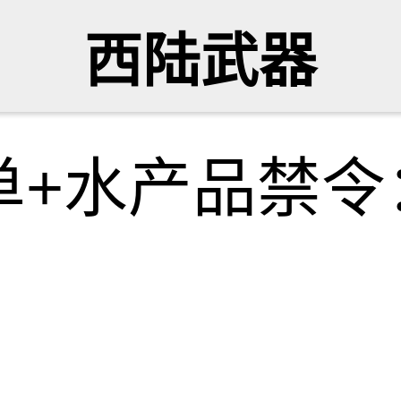
西陆武器
单+水产品禁令