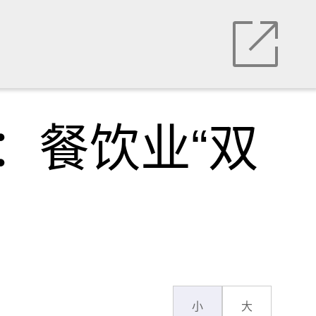
：餐饮业“双
小
大