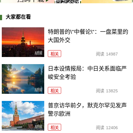
大家都在看
特朗普的\"中餐论\"：一盘菜里的
大国外交
相关
阅读
14987
日本设情报局：中日关系面临严
峻安全考验
相关
阅读
13825
普京访华前夕，默克尔罕见发声
警示欧洲
相关
阅读
12406