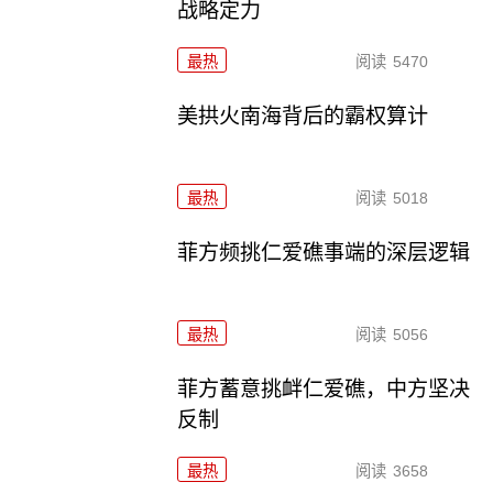
战略定力
最热
阅读
5470
美拱火南海背后的霸权算计
最热
阅读
5018
菲方频挑仁爱礁事端的深层逻辑
最热
阅读
5056
菲方蓄意挑衅仁爱礁，中方坚决
反制
最热
阅读
3658