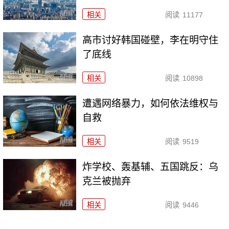
相关
阅读
11177
高市讨好韩国碰壁，李在明守住
了底线
相关
阅读
10898
遭遇网络暴力，如何依法维权与
自救
相关
阅读
9519
炸学校、轰基辅、五国跳反：乌
克兰被抛弃
相关
阅读
9446