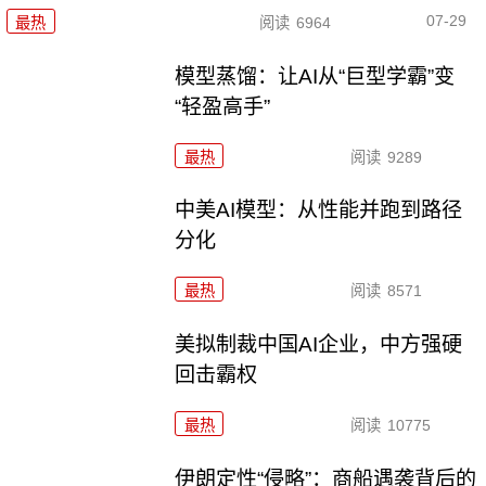
07-29
最热
阅读
6964
模型蒸馏：让AI从“巨型学霸”变
“轻盈高手”
最热
阅读
9289
中美AI模型：从性能并跑到路径
分化
最热
阅读
8571
美拟制裁中国AI企业，中方强硬
回击霸权
最热
阅读
10775
伊朗定性“侵略”：商船遇袭背后的