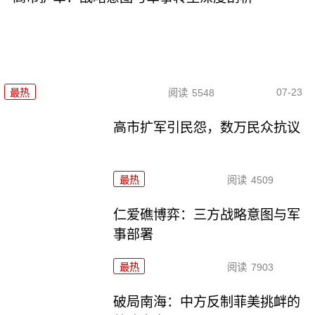
07-23
最热
阅读
5548
高市扩军引民怨，数万民众抗议
最热
阅读
4509
仁爱礁博弈：三方战略意图与军
事部署
最热
阅读
7903
破局南海：中方反制菲美挑衅的