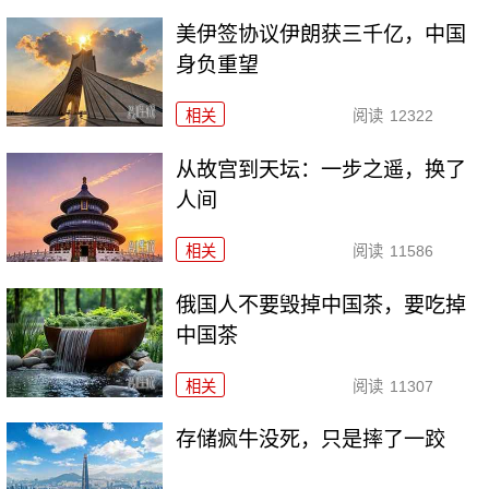
美伊签协议伊朗获三千亿，中国
身负重望
相关
阅读
12322
从故宫到天坛：一步之遥，换了
人间
相关
阅读
11586
俄国人不要毁掉中国茶，要吃掉
中国茶
相关
阅读
11307
存储疯牛没死，只是摔了一跤