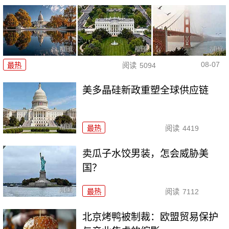
08-07
最热
阅读
5094
美多晶硅新政重塑全球供应链
最热
阅读
4419
卖瓜子水饺男装，怎会威胁美
国？
最热
阅读
7112
北京烤鸭被制裁：欧盟贸易保护