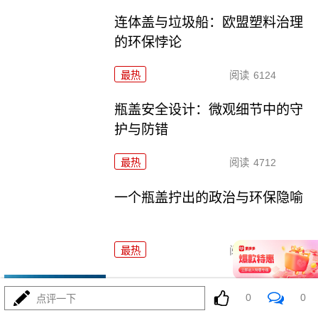
连体盖与垃圾船：欧盟塑料治理
的环保悖论
最热
阅读
6124
瓶盖安全设计：微观细节中的守
护与防错
最热
阅读
4712
一个瓶盖拧出的政治与环保隐喻
最热
阅读
5190
日韩股市重挫：半导体失速与中
0
0
点评一下
国外贸的危与机