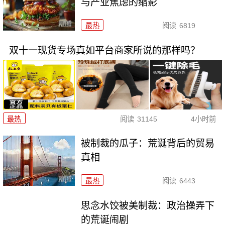
与产业焦虑的缩影
最热
阅读
6819
双十一现货专场真如平台商家所说的那样吗？
最热
阅读
31145
4小时前
被制裁的瓜子：荒诞背后的贸易
真相
最热
阅读
6443
思念水饺被美制裁：政治操弄下
的荒诞闹剧