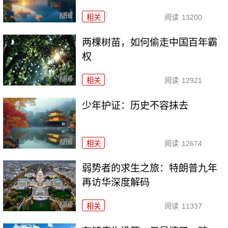
相关
阅读
13200
两棵树苗，如何偷走中国百年霸
权
相关
阅读
12921
少年护证：历史不容抹去
相关
阅读
12674
弱势者的求生之旅：特朗普九年
再访华深度解码
相关
阅读
11337