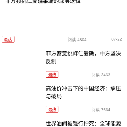
菲方频挑仁爱礁事端的深层逻辑
07-22
最热
阅读
4804
菲方蓄意挑衅仁爱礁，中方坚决
反制
最热
阅读
3463
高油价冲击下的中国经济：承压
与破局
最热
阅读
7664
世界油阀被强行拧死：全球能源