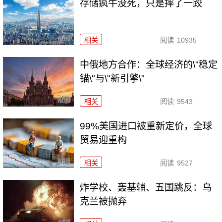
存储疯牛没死，只是摔了一跤
相关
阅读
10935
中俄地方合作：全球经济的\"稳定
锚\"与\"新引擎\"
相关
阅读
9543
99%美国进口被重新定价，全球
贸易迎重构
相关
阅读
9527
炸学校、轰基辅、五国跳反：乌
克兰被抛弃