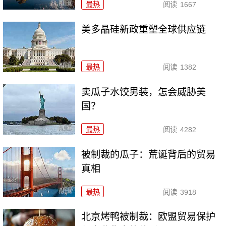
最热
阅读
1667
美多晶硅新政重塑全球供应链
最热
阅读
1382
卖瓜子水饺男装，怎会威胁美
国？
最热
阅读
4282
被制裁的瓜子：荒诞背后的贸易
真相
最热
阅读
3918
北京烤鸭被制裁：欧盟贸易保护