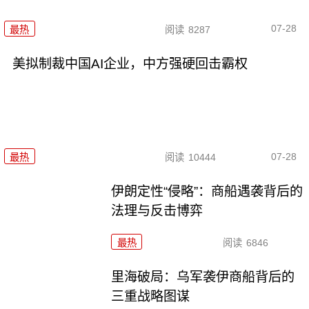
07-28
最热
阅读
8287
美拟制裁中国AI企业，中方强硬回击霸权
07-28
最热
阅读
10444
伊朗定性“侵略”：商船遇袭背后的
法理与反击博弈
最热
阅读
6846
里海破局：乌军袭伊商船背后的
三重战略图谋