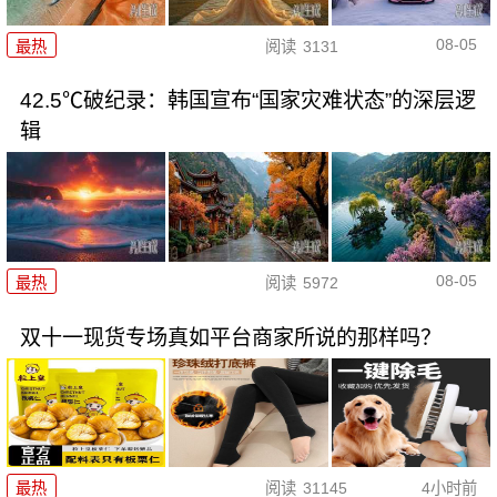
08-05
最热
阅读
3131
42.5℃破纪录：韩国宣布“国家灾难状态”的深层逻
辑
08-05
最热
阅读
5972
双十一现货专场真如平台商家所说的那样吗？
最热
阅读
31145
4小时前