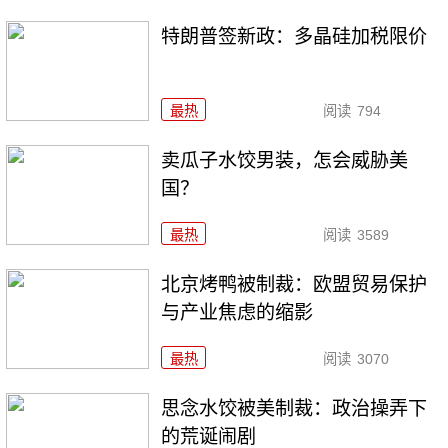
特朗普签新政：多晶硅加税限价
最热
阅读
794
卖瓜子水饺男装，怎会威胁美
国？
最热
阅读
3589
北京烤鸭被制裁：欧盟贸易保护
与产业焦虑的缩影
最热
阅读
3070
思念水饺被美制裁：政治操弄下
的荒诞闹剧