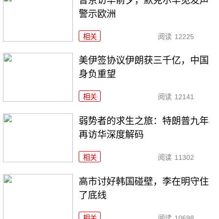
普京访华前夕，默克尔罕见发声
警示欧洲
相关
阅读
12225
美伊签协议伊朗获三千亿，中国
身负重望
相关
阅读
12141
弱势者的求生之旅：特朗普九年
再访华深度解码
相关
阅读
11302
高市讨好韩国碰壁，李在明守住
了底线
相关
阅读
10698