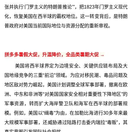
张并执行‘门罗主义的特朗普推论’”，把1823年门罗主义现代
化，恢复美国在西半球的霸权地位。这一转变背后，是特朗
普政府对美国当前国际地位与资源分配的重新审视。
拼多多暑假大促，升温降价，全品类暑期大促 →
美国将西半球界定为边境安全、关键供应链布局及大
国地缘竞争的三重“前沿”领域。为应对移民潮、毒品问题及
地区敌对势力崛起，美国计划调整全球军事部署，撤离在欧
洲、中东和非洲等“对美国国家安全相对重要性下降地区”的
军事资源，转而扩大海岸警卫队和海军在西半球的部署规
模。例如，美国以“缉毒”为由，在加勒比海进行30多年来最
大规模军事部署，还威胁通过陆路打击委内瑞拉“毒贩”，其
真实意图引发国际社会担忧。