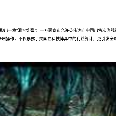
策上抛出一枚“混合炸弹”：一方面宣布允许英伟达向中国出售次旗
的矛盾操作，不仅暴露了美国在科技博弈中的利益算计，更引发全