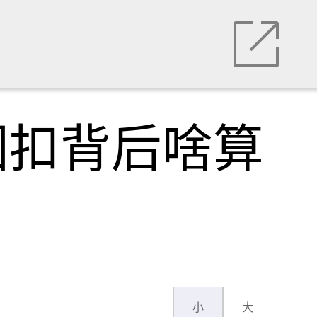
回扣背后啥算
小
大