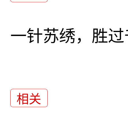
一针苏绣，胜过
相关