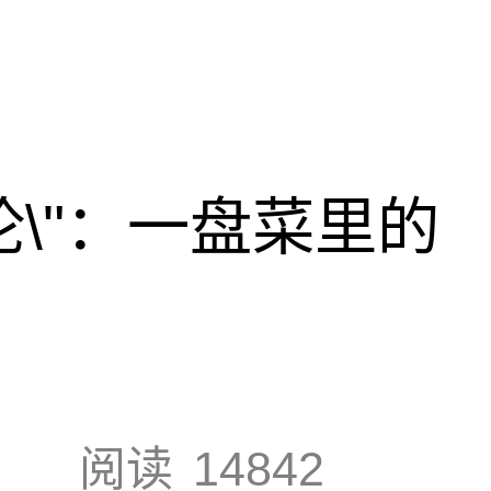
论\"：一盘菜里的
阅读
14842