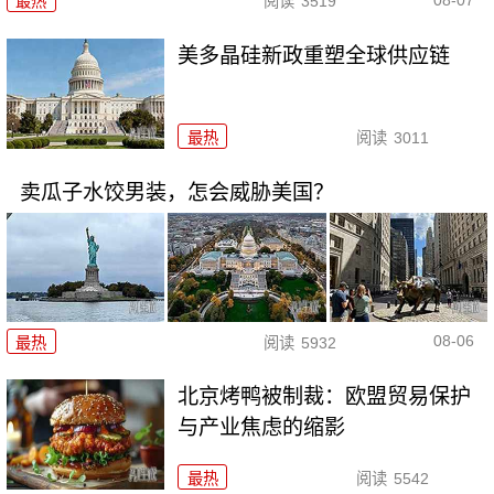
最热
阅读
3519
美多晶硅新政重塑全球供应链
最热
阅读
3011
卖瓜子水饺男装，怎会威胁美国？
08-06
最热
阅读
5932
北京烤鸭被制裁：欧盟贸易保护
与产业焦虑的缩影
最热
阅读
5542