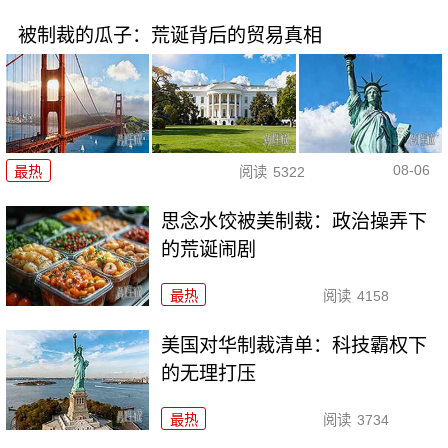
被制裁的瓜子：荒诞背后的贸易真相
08-06
最热
阅读
5322
思念水饺被美制裁：政治操弄下
的荒诞闹剧
最热
阅读
4158
美国对华制裁清单：科技霸权下
的无理打压
最热
阅读
3734