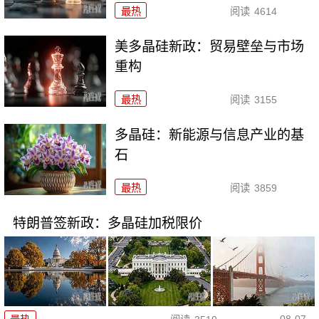
最热
阅读
4614
美多晶硅新政：贸易壁垒与市场
重构
最热
阅读
3155
多晶硅：新能源与信息产业的基
石
最热
阅读
3859
特朗普签新政：多晶硅加税限价
08-07