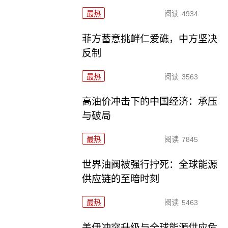
最热
阅读
4934
菲方蓄意挑衅仁爱礁，中方坚决
反制
最热
阅读
3563
高油价冲击下的中国经济：承压
与破局
最热
阅读
7845
世界油阀被强行拧死：全球能源
供应链的至暗时刻
最热
阅读
5463
美伊冲突升级与全球能源供应危