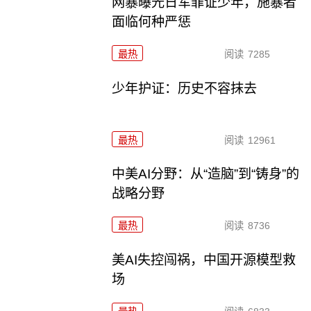
网暴曝光日军罪证少年，施暴者
面临何种严惩
最热
阅读
7285
少年护证：历史不容抹去
最热
阅读
12961
中美AI分野：从“造脑”到“铸身”的
战略分野
最热
阅读
8736
美AI失控闯祸，中国开源模型救
场