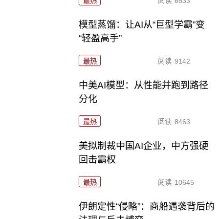
最热
阅读
6833
模型蒸馏：让AI从“巨型学霸”变
“轻盈高手”
最热
阅读
9142
中美AI模型：从性能并跑到路径
分化
最热
阅读
8463
美拟制裁中国AI企业，中方强硬
回击霸权
最热
阅读
10645
伊朗定性“侵略”：商船遇袭背后的