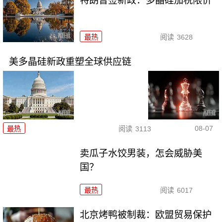
特朗普签新政：多晶硅加税限价
最热
阅读
3628
美多晶硅新政重塑全球供应链
08-07
最热
阅读
3113
卖瓜子水饺男装，怎会威胁美
国？
最热
阅读
6017
北京烤鸭被制裁：欧盟贸易保护