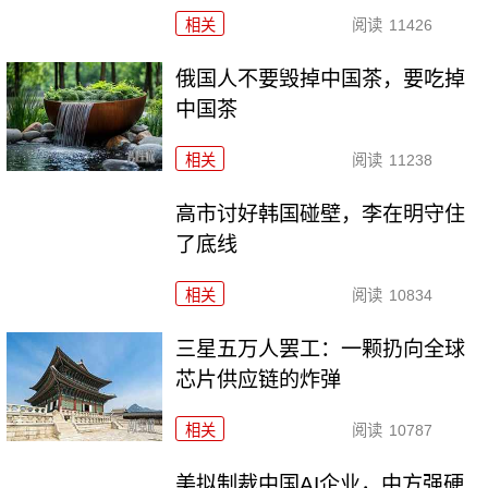
相关
阅读
11426
俄国人不要毁掉中国茶，要吃掉
中国茶
相关
阅读
11238
高市讨好韩国碰壁，李在明守住
了底线
相关
阅读
10834
三星五万人罢工：一颗扔向全球
芯片供应链的炸弹
相关
阅读
10787
美拟制裁中国AI企业，中方强硬