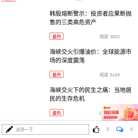
韩股熔断警示：投资者应果断抛
售的三类高危资产
最热
阅读
3832
海峡交火引爆油价：全球能源市
场的深度震荡
最热
阅读
5169
海峡交火下的民生之痛：当地居
民的生存危机
最热
阅读
4239
霍尔木兹断流：全球能源命脉的
0
0
点评一下
至暗时刻