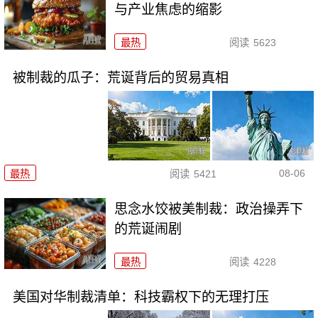
与产业焦虑的缩影
最热
阅读
5623
被制裁的瓜子：荒诞背后的贸易真相
08-06
最热
阅读
5421
思念水饺被美制裁：政治操弄下
的荒诞闹剧
最热
阅读
4228
美国对华制裁清单：科技霸权下的无理打压