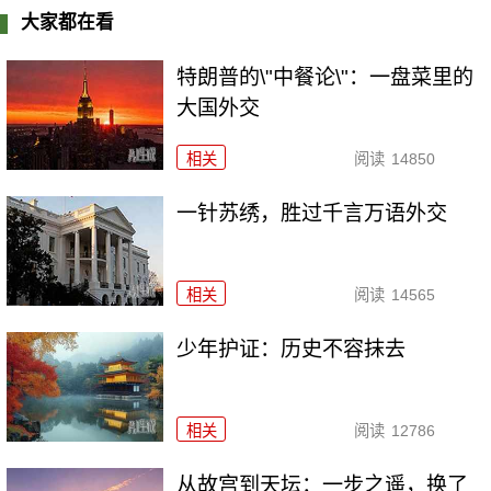
大家都在看
特朗普的\"中餐论\"：一盘菜里的
大国外交
相关
阅读
14850
一针苏绣，胜过千言万语外交
相关
阅读
14565
少年护证：历史不容抹去
相关
阅读
12786
从故宫到天坛：一步之遥，换了