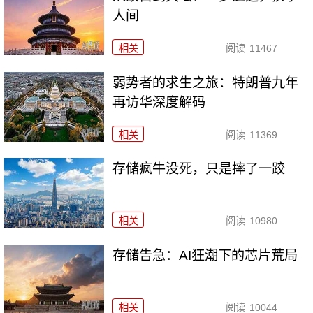
人间
相关
阅读
11467
弱势者的求生之旅：特朗普九年
再访华深度解码
相关
阅读
11369
存储疯牛没死，只是摔了一跤
相关
阅读
10980
存储告急：AI狂潮下的芯片荒局
相关
阅读
10044