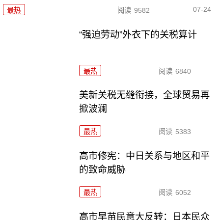
07-24
最热
阅读
9582
“强迫劳动”外衣下的关税算计
最热
阅读
6840
美新关税无缝衔接，全球贸易再
掀波澜
最热
阅读
5383
高市修宪：中日关系与地区和平
的致命威胁
最热
阅读
6052
高市早苗民意大反转：日本民众