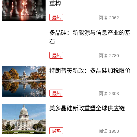
重构
最热
阅读
2062
多晶硅：新能源与信息产业的基
石
最热
阅读
2780
特朗普签新政：多晶硅加税限价
最热
阅读
2303
美多晶硅新政重塑全球供应链
最热
阅读
1953