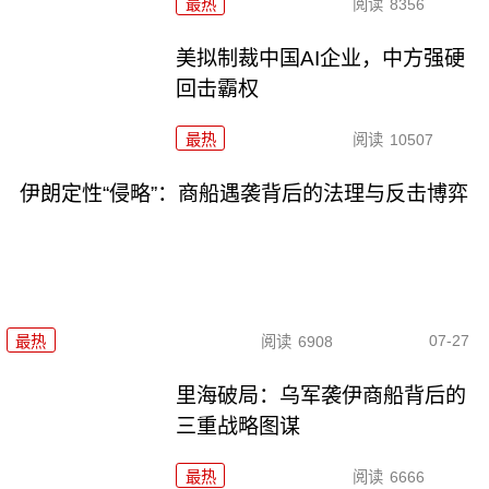
最热
阅读
8356
美拟制裁中国AI企业，中方强硬
回击霸权
最热
阅读
10507
伊朗定性“侵略”：商船遇袭背后的法理与反击博弈
07-27
最热
阅读
6908
里海破局：乌军袭伊商船背后的
三重战略图谋
最热
阅读
6666