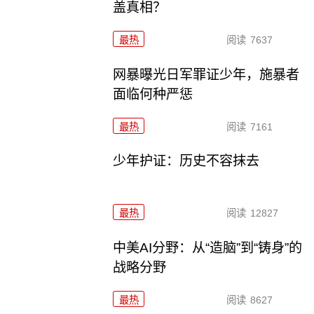
盖真相？
最热
阅读
7637
网暴曝光日军罪证少年，施暴者
面临何种严惩
最热
阅读
7161
少年护证：历史不容抹去
最热
阅读
12827
中美AI分野：从“造脑”到“铸身”的
战略分野
最热
阅读
8627