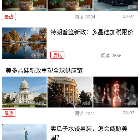
08-07
最热
阅读
3094
特朗普签新政：多晶硅加税限价
最热
阅读
2656
美多晶硅新政重塑全球供应链
08-07
最热
阅读
2241
卖瓜子水饺男装，怎会威胁美
国？