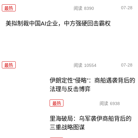
07-28
最热
阅读
8390
美拟制裁中国AI企业，中方强硬回击霸权
07-28
最热
阅读
10554
伊朗定性“侵略”：商船遇袭背后的
法理与反击博弈
最热
阅读
6938
里海破局：乌军袭伊商船背后的
三重战略图谋