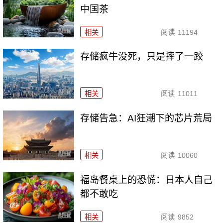
中国茶
相关
阅读
11194
存储疯牛没死，只是摔了一跤
相关
阅读
11011
存储告急：AI狂潮下的芯片荒局
相关
阅读
10060
福岛餐桌上的恐慌：日本人自己
都不敢吃
相关
阅读
9852