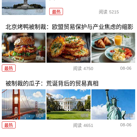
最热
阅读
5215
北京烤鸭被制裁：欧盟贸易保护与产业焦虑的缩影
08-06
最热
阅读
4750
被制裁的瓜子：荒诞背后的贸易真相
08-06
最热
阅读
4651