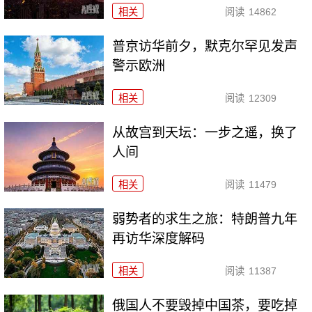
相关
阅读
14862
普京访华前夕，默克尔罕见发声
警示欧洲
相关
阅读
12309
从故宫到天坛：一步之遥，换了
人间
相关
阅读
11479
弱势者的求生之旅：特朗普九年
再访华深度解码
相关
阅读
11387
俄国人不要毁掉中国茶，要吃掉