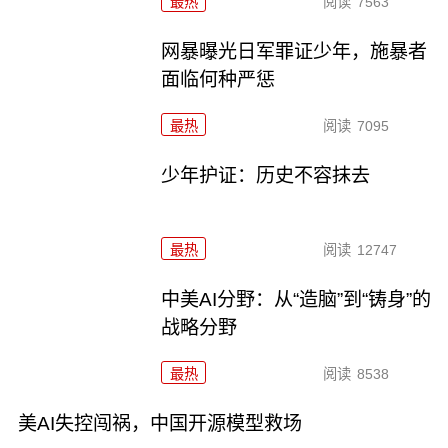
最热
阅读
7563
网暴曝光日军罪证少年，施暴者
面临何种严惩
最热
阅读
7095
少年护证：历史不容抹去
最热
阅读
12747
中美AI分野：从“造脑”到“铸身”的
战略分野
最热
阅读
8538
美AI失控闯祸，中国开源模型救场