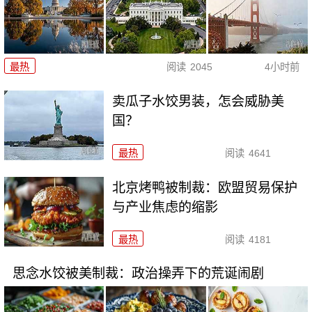
最热
阅读
2045
4小时前
卖瓜子水饺男装，怎会威胁美
国？
最热
阅读
4641
北京烤鸭被制裁：欧盟贸易保护
与产业焦虑的缩影
最热
阅读
4181
思念水饺被美制裁：政治操弄下的荒诞闹剧