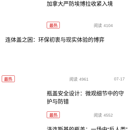
加拿大严防埃博拉收紧入境
最热
阅读
4104
连体盖之困：环保初衷与现实体验的博弈
07-17
最热
阅读
4961
瓶盖安全设计：微观细节中的守
护与防错
最热
阅读
4552
泽连斯基的瓶盖：一场由“反人类”