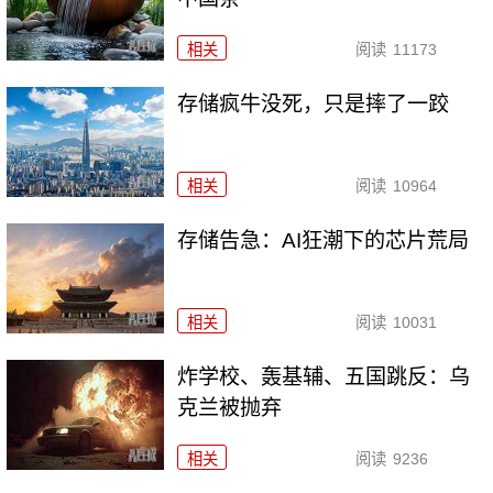
相关
阅读
11173
存储疯牛没死，只是摔了一跤
相关
阅读
10964
存储告急：AI狂潮下的芯片荒局
相关
阅读
10031
炸学校、轰基辅、五国跳反：乌
克兰被抛弃
相关
阅读
9236