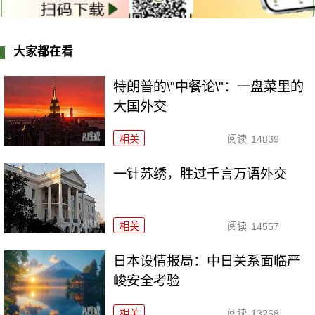
大家都在看
特朗普的\"中餐论\"：一盘菜里的
大国外交
相关
阅读
14839
一针苏绣，胜过千言万语外交
相关
阅读
14557
日本设情报局：中日关系面临严
峻安全考验
相关
阅读
13268