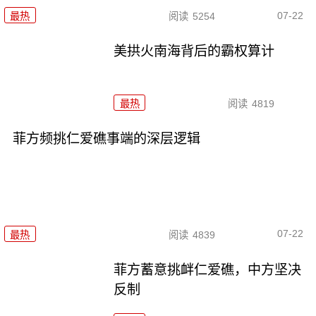
07-22
最热
阅读
5254
美拱火南海背后的霸权算计
最热
阅读
4819
菲方频挑仁爱礁事端的深层逻辑
07-22
最热
阅读
4839
菲方蓄意挑衅仁爱礁，中方坚决
反制