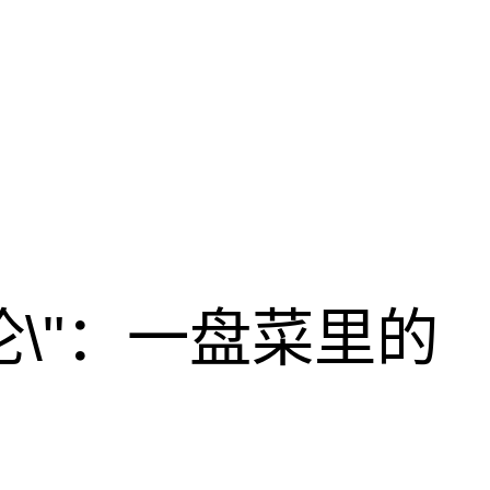
论\"：一盘菜里的