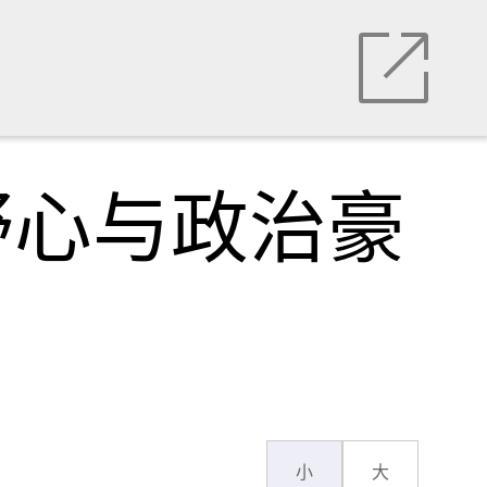
野心与政治豪
小
大