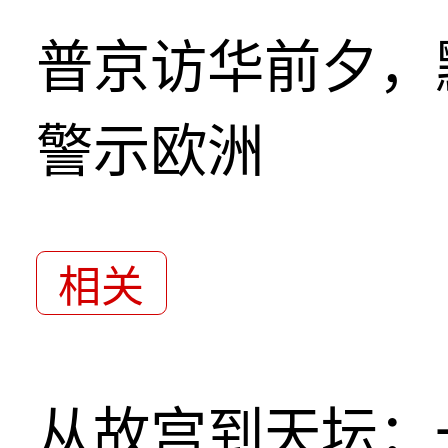
普京访华前夕，
警示欧洲
相关
从故宫到天坛：