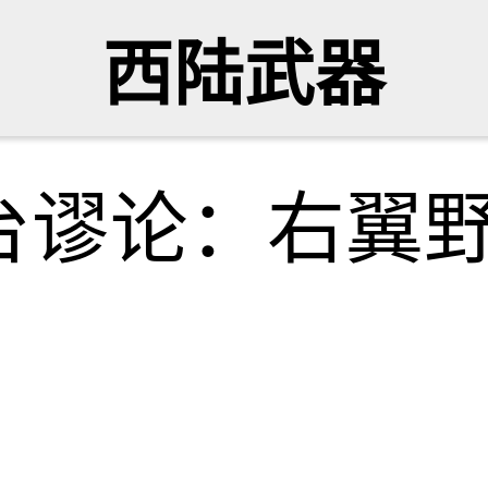
西陆武器
台谬论：右翼