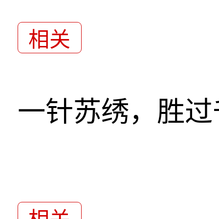
相关
一针苏绣，胜过