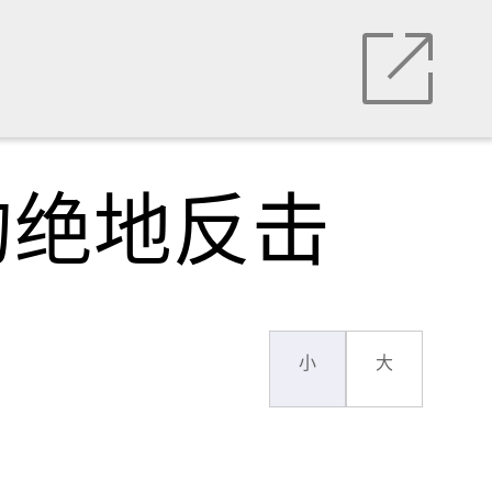
的绝地反击
小
大