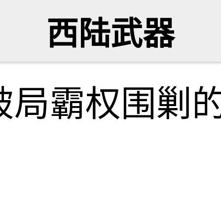
西陆武器
破局霸权围剿