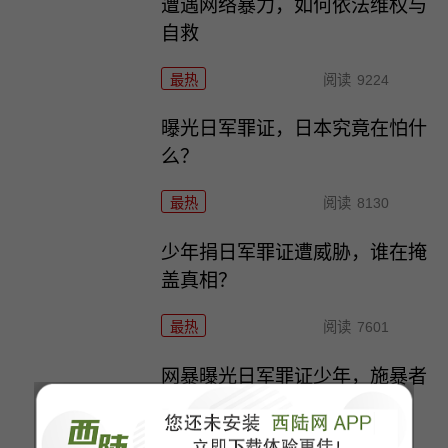
遭遇网络暴力，如何依法维权与
自救
最热
阅读
9224
曝光日军罪证，日本究竟在怕什
么？
最热
阅读
8130
少年捐日军罪证遭威胁，谁在掩
盖真相？
最热
阅读
7601
网暴曝光日军罪证少年，施暴者
面临何种严惩