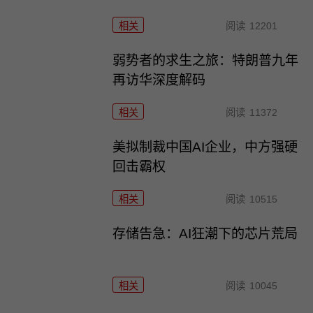
相关
阅读
12201
弱势者的求生之旅：特朗普九年
再访华深度解码
相关
阅读
11372
美拟制裁中国AI企业，中方强硬
回击霸权
相关
阅读
10515
存储告急：AI狂潮下的芯片荒局
相关
阅读
10045