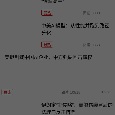
“轻盈高手”
最热
阅读
8998
中美AI模型：从性能并跑到路径
分化
最热
阅读
8363
美拟制裁中国AI企业，中方强硬回击霸权
07-28
最热
阅读
10515
伊朗定性“侵略”：商船遇袭背后的
法理与反击博弈