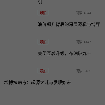
机
最热
阅读
4644
油价飙升背后的深层逻辑与博弈
最热
阅读
4147
美伊互袭升级，布油破九十
最热
阅读
3485
埃博拉病毒：起源之谜与发现始末