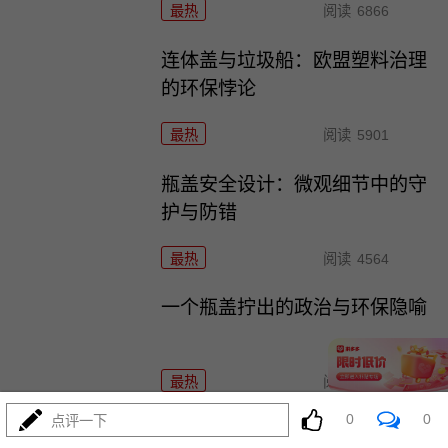
最热
阅读
6866
连体盖与垃圾船：欧盟塑料治理
的环保悖论
最热
阅读
5901
瓶盖安全设计：微观细节中的守
护与防错
最热
阅读
4564
一个瓶盖拧出的政治与环保隐喻
最热
阅读
4997
0
0
点评一下
日韩股市重挫：半导体失速与中