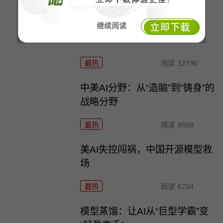
最热
阅读
7128
少年护证：历史不容抹去
继续阅读
最热
阅读
12790
中美AI分野：从“造脑”到“铸身”的
战略分野
最热
阅读
8588
美AI失控闯祸，中国开源模型救
场
最热
阅读
6704
模型蒸馏：让AI从“巨型学霸”变