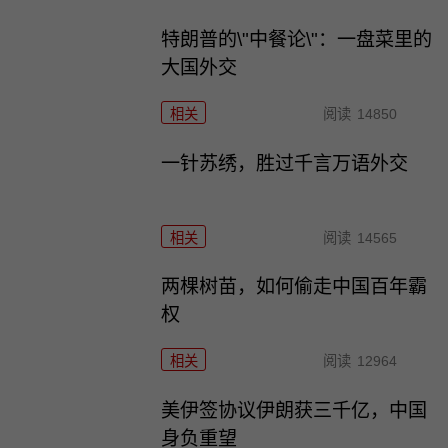
特朗普的\"中餐论\"：一盘菜里的
大国外交
相关
阅读
14850
一针苏绣，胜过千言万语外交
相关
阅读
14565
两棵树苗，如何偷走中国百年霸
权
相关
阅读
12964
美伊签协议伊朗获三千亿，中国
身负重望