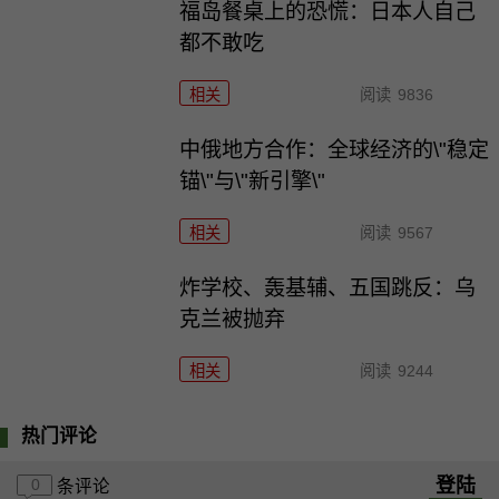
福岛餐桌上的恐慌：日本人自己
都不敢吃
相关
阅读
9836
中俄地方合作：全球经济的\"稳定
锚\"与\"新引擎\"
相关
阅读
9567
炸学校、轰基辅、五国跳反：乌
克兰被抛弃
相关
阅读
9244
热门评论
登陆
0
条评论