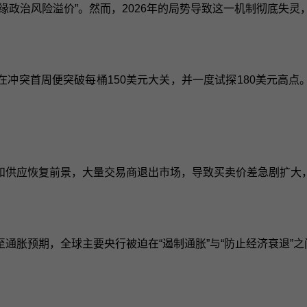
缘政治风险溢价”。然而，2026年的局势导致这一机制彻底失灵
冲突首周便突破每桶150美元大关，并一度试探180美元高点
和供应恢复前景，大量交易商退出市场，导致买卖价差急剧扩大
通胀预期，全球主要央行被迫在“遏制通胀”与“防止经济衰退”