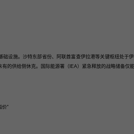
基础设施。沙特东部省份、阿联酋富查伊拉港等关键枢纽处于伊
未有的供给侧休克。国际能源署（IEA）紧急释放的战略储备
溢价”