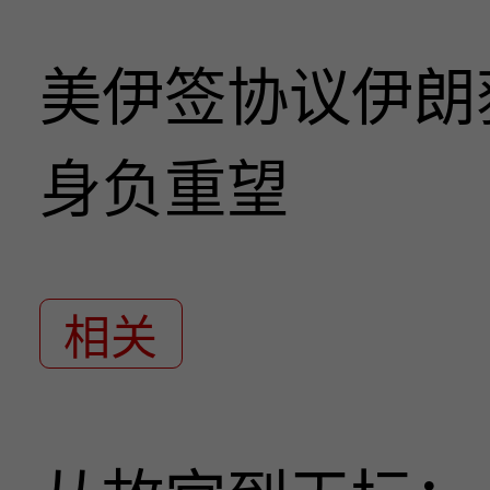
美伊签协议伊朗
身负重望
相关