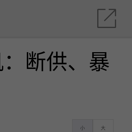
机：断供、暴
小
大