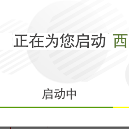
一针苏绣，胜过