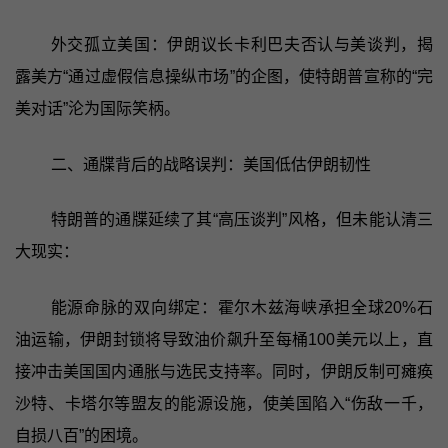
外交孤立美国：伊朗议长卡利巴夫否认与美谈判，揭
露美方“通过虚假信息操纵市场”的企图，使特朗普宣称的“完
美对话”沦为国际笑柄。
二、通牒背后的战略误判：美国低估伊朗韧性
特朗普的通牒延续了其“高压谈判”风格，但未能认清三
大现实：
能源命脉的双向绑定：霍尔木兹海峡承担全球20%石
油运输，伊朗封锁将导致油价飙升至每桶100美元以上，直
接冲击美国国内通胀与选民支持率。同时，伊朗反制可瘫痪
沙特、卡塔尔等盟友的能源设施，使美国陷入“伤敌一千，
自损八百”的困境。