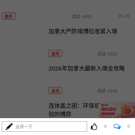
07-20
最热
阅读
4583
加拿大严防埃博拉收紧入境
最热
阅读
4325
2026年加拿大最新入境全攻略
最热
阅读
4140
连体盖之困：环保初衷与现实体
验的博弈
0
0
点评一下
最热
阅读
5139