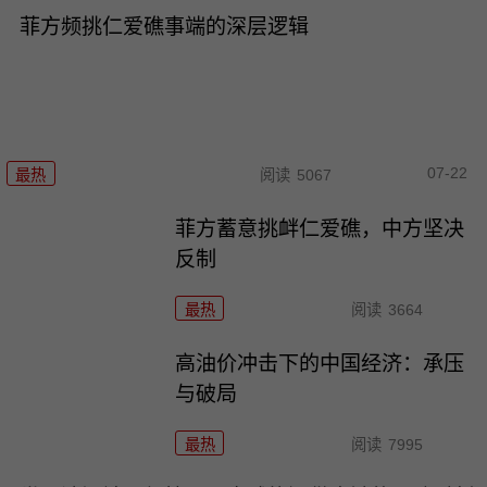
菲方频挑仁爱礁事端的深层逻辑
07-22
最热
阅读
5067
菲方蓄意挑衅仁爱礁，中方坚决
反制
最热
阅读
3664
高油价冲击下的中国经济：承压
与破局
最热
阅读
7995