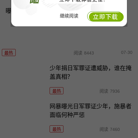
曝光日军罪证，日本究竟在怕什么？
继续阅读
07-30
最热
阅读
8443
少年捐日军罪证遭威胁，谁在掩
盖真相？
最热
阅读
7936
网暴曝光日军罪证少年，施暴者
面临何种严惩
最热
阅读
7460