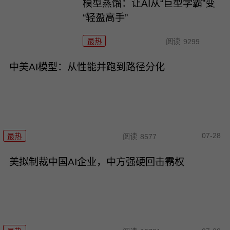
模型蒸馏：让AI从“巨型学霸”变
“轻盈高手”
最热
阅读
9299
中美AI模型：从性能并跑到路径分化
07-28
最热
阅读
8577
美拟制裁中国AI企业，中方强硬回击霸权