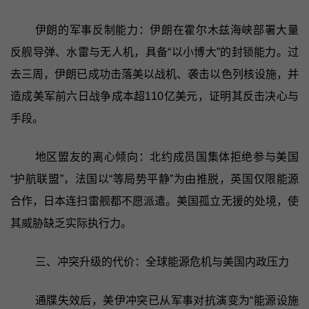
伊朗的军事反制能力：伊朗在霍尔木兹海峡部署大量
反舰导弹、水雷与无人机，具备“以小博大”的封锁能力。过
去三周，伊朗已成功击落美以战机、袭击以色列核设施，并
造成美军前六日战争成本超110亿美元，证明其反击决心与
手段。
地区盟友的离心倾向：北约成员国集体拒绝参与美国
“护航联盟”，法国以“等局势平静”为由推脱，英国仅限能源
合作，日本连扫雷舰都不愿派遣。美国孤立无援的处境，使
其威胁缺乏实际执行力。
三、冲突升级的代价：全球能源危机与美国内政压力
通牒失效后，美伊冲突已从军事对抗演变为“能源设施