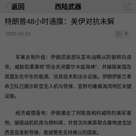
返回
西陆武器
特朗普48小时通牒：美伊对抗未解
小
大
2026-03-24
军事反制升级：伊朗武装部队宣布战略从防御转向进
攻，威胁若遭袭将“完全关闭霍尔木兹海峡”，并摧毁美国及
其盟友在中东的能源、信息技术和淡水设施。伊朗伊斯兰革
命卫队已展示新型无人机与导弹，宣称可瘫痪海湾地区关键
设施。
经济威慑落地：伊朗袭击了阿联酋和科威特的美军基
地，摧毁战机机库与燃料库，并首次向美英联合基地迪戈加
西亚岛发射导弹，直接警告支持美以的国家。