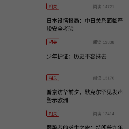
相关
阅读
14721
日本设情报局：中日关系面临严
峻安全考验
相关
阅读
13838
少年护证：历史不容抹去
相关
阅读
13170
普京访华前夕，默克尔罕见发声
警示欧洲
相关
阅读
12414
弱势者的求生之旅：特朗普九年