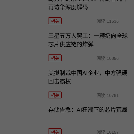
再访华深度解码
相关
阅读
11536
三星五万人罢工：一颗扔向全球
芯片供应链的炸弹
相关
阅读
10856
美拟制裁中国AI企业，中方强硬
回击霸权
相关
阅读
10781
存储告急：AI狂潮下的芯片荒局
相关
阅读
10157