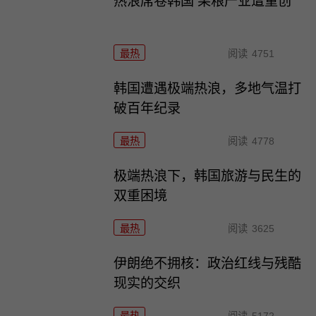
热浪席卷韩国 果粮产业遭重创
最热
阅读
4751
韩国遭遇极端热浪，多地气温打
破百年纪录
最热
阅读
4778
极端热浪下，韩国旅游与民生的
双重困境
最热
阅读
3625
伊朗绝不拥核：政治红线与残酷
现实的交织
最热
阅读
5172