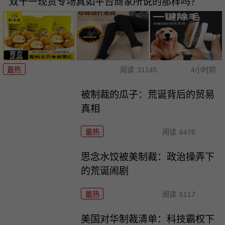
双十一现货专场真如平台商家所说的那样吗？
最热
阅读
31145
4小时前
被制裁的瓜子：荒诞背后的贸易
真相
最热
阅读
6476
思念水饺被美制裁：政治操弄下
的荒诞闹剧
最热
阅读
5117
美国对华制裁清单：科技霸权下