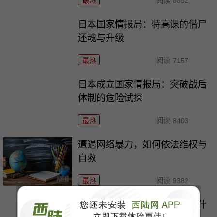
最热
阅读
8852
日本国家情报局：特高课的借尸
还魂与升级
最热
阅读
7157
日本成立国家情报局：突破战后
体制的危险试探
最热
阅读
8403
遭遇网络暴力，如何依法维权与
自救
最热
阅读
9382
曝光日军罪证，日本究竟在怕什