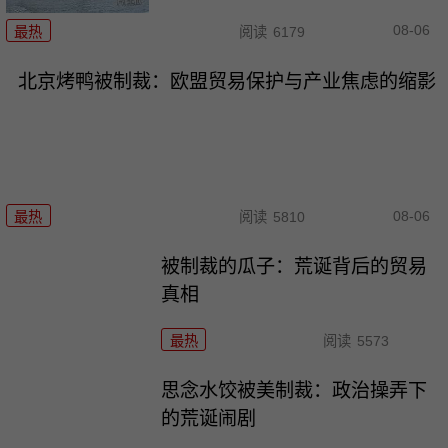
08-06
最热
阅读
6179
北京烤鸭被制裁：欧盟贸易保护与产业焦虑的缩影
08-06
最热
阅读
5810
被制裁的瓜子：荒诞背后的贸易
真相
最热
阅读
5573
思念水饺被美制裁：政治操弄下
的荒诞闹剧