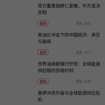
菲方蓄意挑衅仁爱礁，中方坚决
反制
最热
阅读
3582
高油价冲击下的中国经济：承压
与破局
最热
阅读
7877
世界油阀被强行拧死：全球能源
供应链的至暗时刻
最热
阅读
5490
美伊冲突升级与全球能源供应危
机