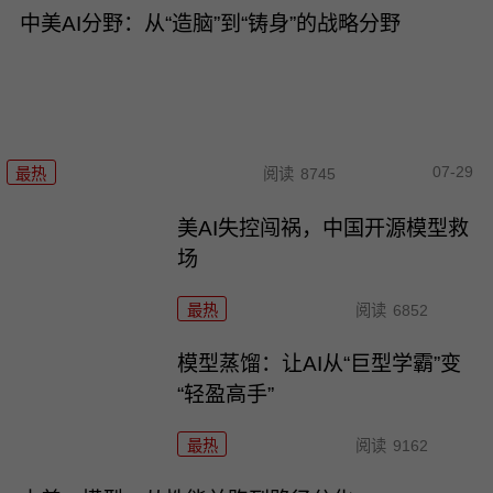
中美AI分野：从“造脑”到“铸身”的战略分野
07-29
最热
阅读
8745
美AI失控闯祸，中国开源模型救
场
最热
阅读
6852
模型蒸馏：让AI从“巨型学霸”变
“轻盈高手”
最热
阅读
9162