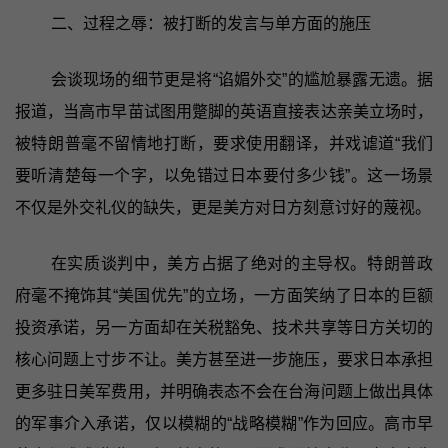
二、过程之辱：被打断的发言与单方面的施压
会谈现场的细节更是将“谄媚外交”的尴尬暴露无遗。据
报道，当高市早苗试图用蹩脚的英语直接表达亲美立场时，
被特朗普毫不留情地打断，要求使用翻译，并戏谑道“我们
要听清楚每一个字，以免错过日本要付多少钱”。这一场景
不仅是外交礼仪的缺失，更是美方对日方刻意讨好的蔑视。
在实质谈判中，美方占据了绝对的主导权。特朗普政
府毫不掩饰其“美国优先”的立场，一方面笑纳了日本的巨额
投资承诺，另一方面却在关税豁免、技术共享等日方关切的
核心问题上寸步不让。美方甚至进一步施压，要求日本承担
更多驻日美军费用，并明确表态不会在台海问题上做出具体
的军事介入承诺，仅以模糊的“战略模糊”作为回应。高市早