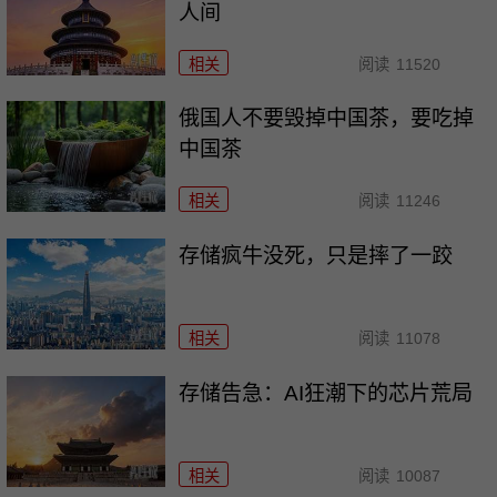
人间
相关
阅读
11520
俄国人不要毁掉中国茶，要吃掉
中国茶
相关
阅读
11246
存储疯牛没死，只是摔了一跤
相关
阅读
11078
存储告急：AI狂潮下的芯片荒局
相关
阅读
10087