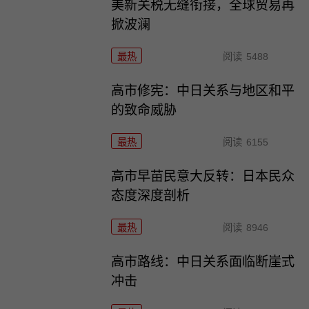
美新关税无缝衔接，全球贸易再
掀波澜
最热
阅读
5488
高市修宪：中日关系与地区和平
的致命威胁
最热
阅读
6155
高市早苗民意大反转：日本民众
态度深度剖析
最热
阅读
8946
高市路线：中日关系面临断崖式
冲击