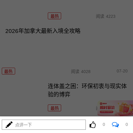
最热
阅读
4223
2026年加拿大最新入境全攻略
07-20
最热
阅读
4028
连体盖之困：环保初衷与现实体
验的博弈
最热
阅读
5049
泽连斯基的瓶盖：一场由“反人类”
0
0
点评一下
设计引发的环保闹剧