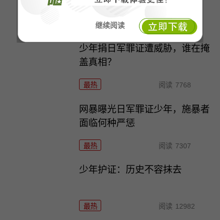
么？
最热
阅读
8306
继续阅读
少年捐日军罪证遭威胁，谁在掩
盖真相？
最热
阅读
7768
网暴曝光日军罪证少年，施暴者
面临何种严惩
最热
阅读
7307
少年护证：历史不容抹去
最热
阅读
12982