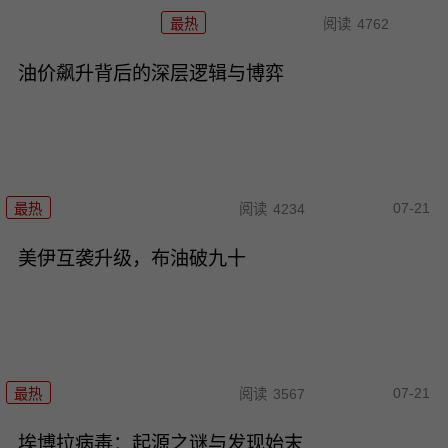
最热
阅读
4762
油价飙升背后的深层逻辑与博弈
07-21
最热
阅读
4234
美伊互袭升级，布油破九十
07-21
最热
阅读
3567
埃博拉病毒：起源之谜与发现始末