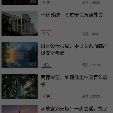
相关
阅读
14920
一针苏绣，胜过千言万语外交
相关
阅读
14641
日本设情报局：中日关系面临严
峻安全考验
相关
阅读
13574
两棵树苗，如何偷走中国百年霸
权
相关
阅读
13003
从故宫到天坛：一步之遥，换了