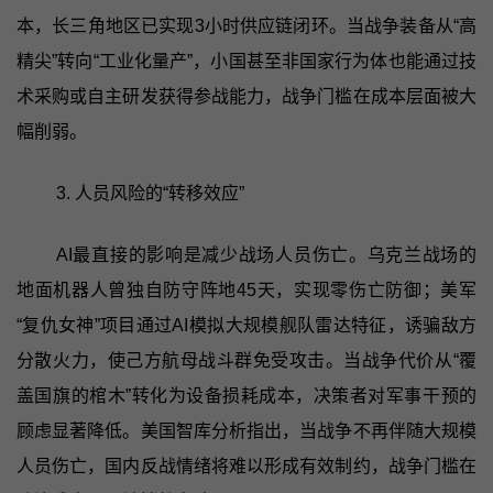
本，长三角地区已实现3小时供应链闭环。当战争装备从“高
精尖”转向“工业化量产”，小国甚至非国家行为体也能通过技
术采购或自主研发获得参战能力，战争门槛在成本层面被大
幅削弱。
3. 人员风险的“转移效应”
AI最直接的影响是减少战场人员伤亡。乌克兰战场的
地面机器人曾独自防守阵地45天，实现零伤亡防御；美军
“复仇女神”项目通过AI模拟大规模舰队雷达特征，诱骗敌方
分散火力，使己方航母战斗群免受攻击。当战争代价从“覆
盖国旗的棺木”转化为设备损耗成本，决策者对军事干预的
顾虑显著降低。美国智库分析指出，当战争不再伴随大规模
人员伤亡，国内反战情绪将难以形成有效制约，战争门槛在