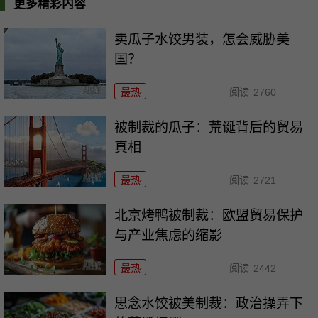
更多精彩内容
卖瓜子水饺男装，怎会威胁美
国？
最热
阅读
2760
被制裁的瓜子：荒诞背后的贸易
真相
最热
阅读
2721
北京烤鸭被制裁：欧盟贸易保护
与产业焦虑的缩影
最热
阅读
2442
思念水饺被美制裁：政治操弄下