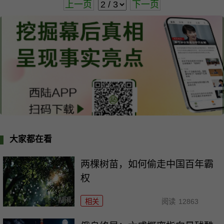
上一页
下一页
大家都在看
两棵树苗，如何偷走中国百年霸
权
相关
阅读
12863