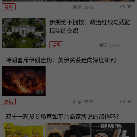
08-05
最热
阅读
2202
伊朗绝不拥核：政治红线与残酷
现实的交织
最热
阅读
3742
特朗普斥伊朗虚伪：美伊关系走向深度研判
08-04
最热
阅读
3558
双十一现货专场真如平台商家所说的那样吗？