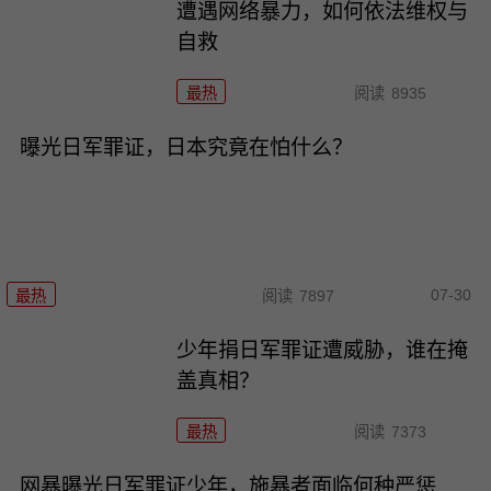
遭遇网络暴力，如何依法维权与
自救
最热
阅读
8935
曝光日军罪证，日本究竟在怕什么？
07-30
最热
阅读
7897
少年捐日军罪证遭威胁，谁在掩
盖真相？
最热
阅读
7373
网暴曝光日军罪证少年，施暴者面临何种严惩