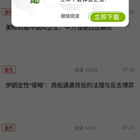
07-28
最热
阅读
8180
继续阅读
美拟制裁中国AI企业，中方强硬回击霸权
07-28
最热
阅读
10301
伊朗定性“侵略”：商船遇袭背后的法理与反击博弈
07-27
最热
阅读
6728