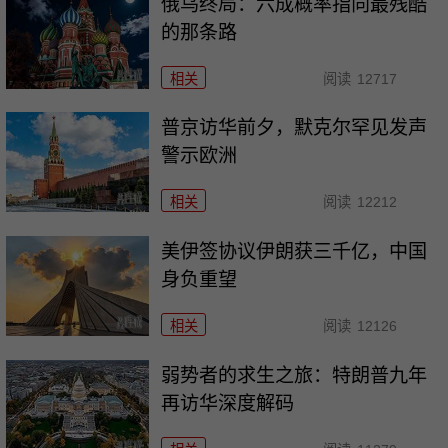
俄乌终局：六成概率指向最残酷
的那条路
相关
阅读
12717
普京访华前夕，默克尔罕见发声
警示欧洲
相关
阅读
12212
美伊签协议伊朗获三千亿，中国
身负重望
相关
阅读
12126
弱势者的求生之旅：特朗普九年
再访华深度解码