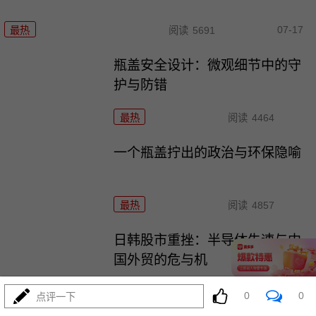
07-17
最热
阅读
5691
瓶盖安全设计：微观细节中的守
护与防错
最热
阅读
4464
一个瓶盖拧出的政治与环保隐喻
最热
阅读
4857
日韩股市重挫：半导体失速与中
国外贸的危与机
最热
阅读
6719
0
0
点评一下