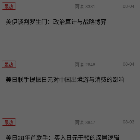
08-04
最热
阅读
3331
美伊谈判罗生门：政治算计与战略博弈
08-04
最热
阅读
2648
美日联手提振日元对中国出境游与消费的影响
08-03
最热
阅读
3847
美日28年首联手：买入日元干预的深层逻辑