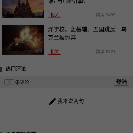
锚\"与\"新引擎\"
相关
阅读
9499
炸学校、轰基辅、五国跳反：乌
克兰被抛弃
相关
阅读
9121
热门评论
登陆
0
条评论
我来说两句