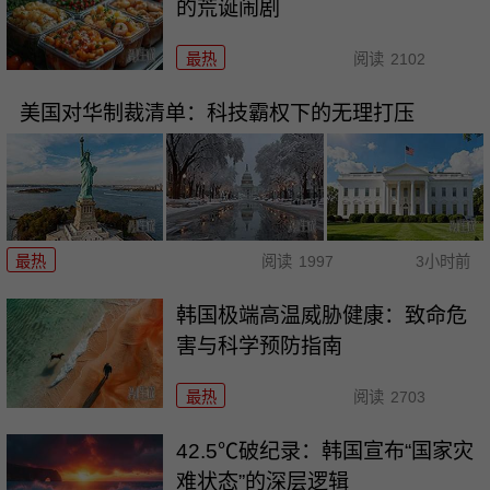
的荒诞闹剧
最热
阅读
2102
美国对华制裁清单：科技霸权下的无理打压
最热
阅读
1997
3小时前
韩国极端高温威胁健康：致命危
害与科学预防指南
最热
阅读
2703
42.5℃破纪录：韩国宣布“国家灾
难状态”的深层逻辑