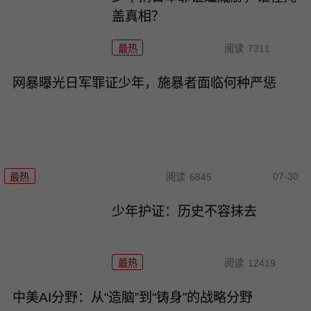
盖真相？
最热
阅读
7311
网暴曝光日军罪证少年，施暴者面临何种严惩
07-30
最热
阅读
6845
少年护证：历史不容抹去
最热
阅读
12419
中美AI分野：从“造脑”到“铸身”的战略分野