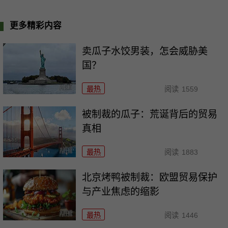
更多精彩内容
卖瓜子水饺男装，怎会威胁美
国？
最热
阅读
1559
被制裁的瓜子：荒诞背后的贸易
真相
最热
阅读
1883
北京烤鸭被制裁：欧盟贸易保护
与产业焦虑的缩影
最热
阅读
1446