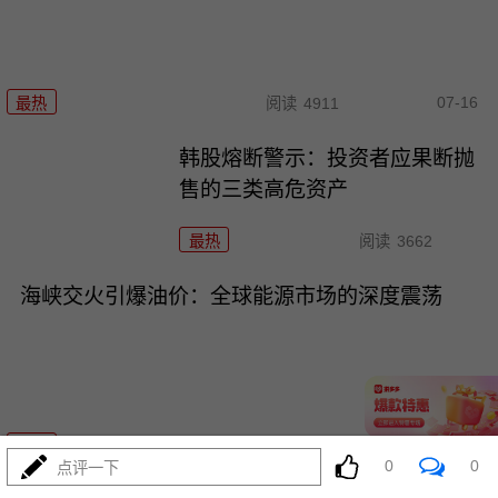
07-16
最热
阅读
4911
韩股熔断警示：投资者应果断抛
售的三类高危资产
最热
阅读
3662
海峡交火引爆油价：全球能源市场的深度震荡
07-15
最热
阅读
4895
0
0
点评一下