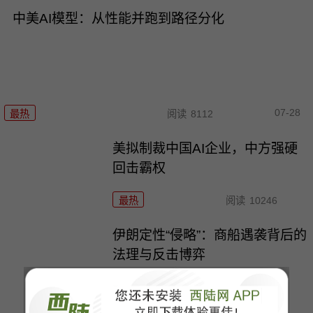
中美AI模型：从性能并跑到路径分化
07-28
最热
阅读
8112
美拟制裁中国AI企业，中方强硬
回击霸权
最热
阅读
10246
伊朗定性“侵略”：商船遇袭背后的
法理与反击博弈
最热
阅读
6677