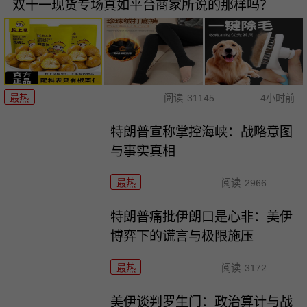
双十一现货专场真如平台商家所说的那样吗？
最热
阅读
31145
4小时前
特朗普宣称掌控海峡：战略意图
与事实真相
最热
阅读
2966
特朗普痛批伊朗口是心非：美伊
博弈下的谎言与极限施压
最热
阅读
3172
美伊谈判罗生门：政治算计与战