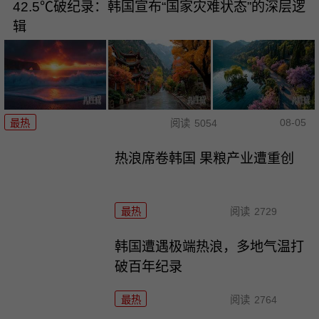
42.5℃破纪录：韩国宣布“国家灾难状态”的深层逻
辑
08-05
最热
阅读
5054
热浪席卷韩国 果粮产业遭重创
最热
阅读
2729
韩国遭遇极端热浪，多地气温打
破百年纪录
最热
阅读
2764