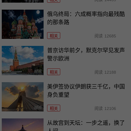
俄乌终局：六成概率指向最残酷
的那条路
相关
阅读
12685
普京访华前夕，默克尔罕见发声
警示欧洲
相关
阅读
12188
美伊签协议伊朗获三千亿，中国
身负重望
相关
阅读
12106
从故宫到天坛：一步之遥，换了