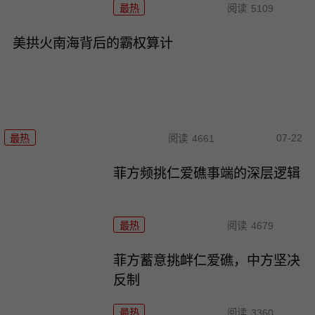
最热
阅读
5109
美拱火南海背后的霸权算计
07-22
最热
阅读
4661
菲方频挑仁爱礁事端的深层逻辑
最热
阅读
4679
菲方蓄意挑衅仁爱礁，中方坚决
反制
最热
阅读
3360