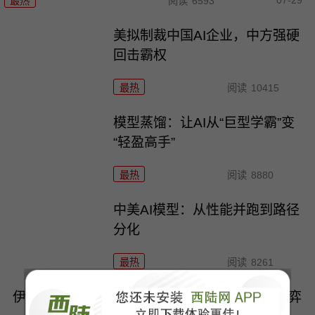
最热
阅读
6593
美拟制裁中国AI企业，中方强硬
回击霸权
最热
阅读
10415
模型蒸馏：让AI从“巨型学霸”变
“轻盈高手”
最热
阅读
8880
中美AI模型：从性能并跑到路径
分化
最热
阅读
8261
伊朗定性“侵略”：商船遇袭背后的法理与反击博弈