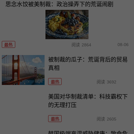
思念水饺被美制裁：政治操弄下的荒诞闹剧
08-06
最热
阅读
2864
被制裁的瓜子：荒诞背后的贸易
真相
最热
阅读
3692
美国对华制裁清单：科技霸权下
的无理打压
最热
阅读
2605
韩国极端高温威胁健康：致命危