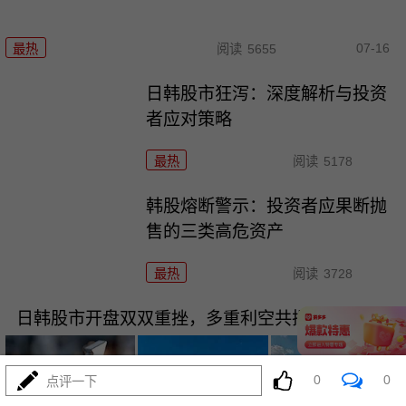
07-16
最热
阅读
5655
日韩股市狂泻：深度解析与投资
者应对策略
最热
阅读
5178
韩股熔断警示：投资者应果断抛
售的三类高危资产
最热
阅读
3728
日韩股市开盘双双重挫，多重利空共振引发恐慌
0
0
点评一下