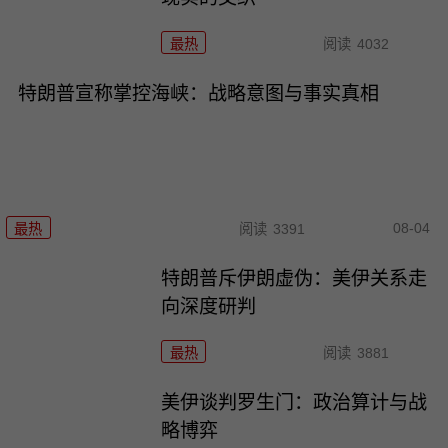
最热
阅读
4032
特朗普宣称掌控海峡：战略意图与事实真相
08-04
最热
阅读
3391
特朗普斥伊朗虚伪：美伊关系走
向深度研判
最热
阅读
3881
美伊谈判罗生门：政治算计与战
略博弈