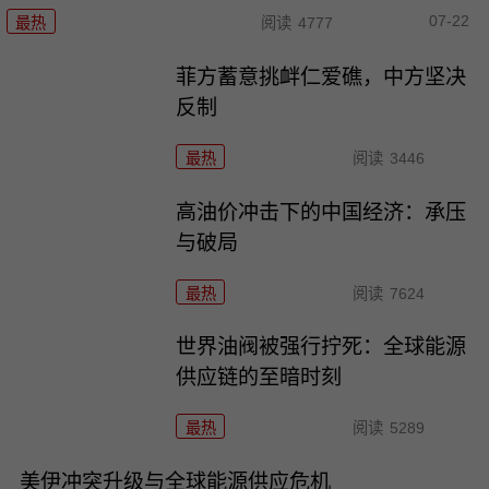
07-22
最热
阅读
4777
菲方蓄意挑衅仁爱礁，中方坚决
反制
最热
阅读
3446
高油价冲击下的中国经济：承压
与破局
最热
阅读
7624
世界油阀被强行拧死：全球能源
供应链的至暗时刻
最热
阅读
5289
美伊冲突升级与全球能源供应危机