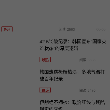
08-05
最热
阅读
2563
42.5℃破纪录：韩国宣布“国家灾
难状态”的深层逻辑
最热
阅读
5868
韩国遭遇极端热浪，多地气温打
破百年纪录
最热
阅读
3470
伊朗绝不拥核：政治红线与残酷
现实的交织