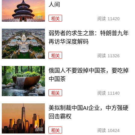
人间
相关
阅读
11420
弱势者的求生之旅：特朗普九年
再访华深度解码
相关
阅读
11326
俄国人不要毁掉中国茶，要吃掉
中国茶
相关
阅读
11140
美拟制裁中国AI企业，中方强硬
回击霸权
相关
阅读
10424