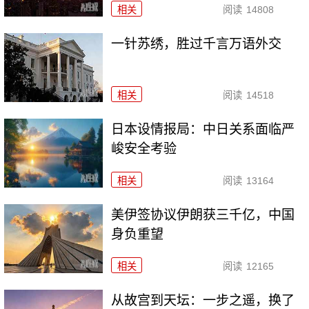
相关
阅读
14808
一针苏绣，胜过千言万语外交
相关
阅读
14518
日本设情报局：中日关系面临严
峻安全考验
相关
阅读
13164
美伊签协议伊朗获三千亿，中国
身负重望
相关
阅读
12165
从故宫到天坛：一步之遥，换了