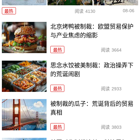
08-06
最热
阅读
4130
北京烤鸭被制裁：欧盟贸易保护
与产业焦虑的缩影
最热
阅读
3664
思念水饺被美制裁：政治操弄下
的荒诞闹剧
最热
阅读
2933
被制裁的瓜子：荒诞背后的贸易
真相
最热
阅读
3803