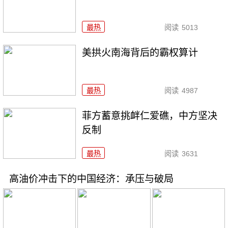
最热
阅读
5013
美拱火南海背后的霸权算计
最热
阅读
4987
菲方蓄意挑衅仁爱礁，中方坚决
反制
最热
阅读
3631
高油价冲击下的中国经济：承压与破局