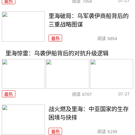
07-27
最热
阅读
7058
里海破局：乌军袭伊商船背后的
三重战略图谋
最热
阅读
6854
里海惊雷：乌袭伊船背后的对抗升级逻辑
07-27
最热
阅读
6707
战火燃及里海：中亚国家的生存
困境与抉择
最热
阅读
6199