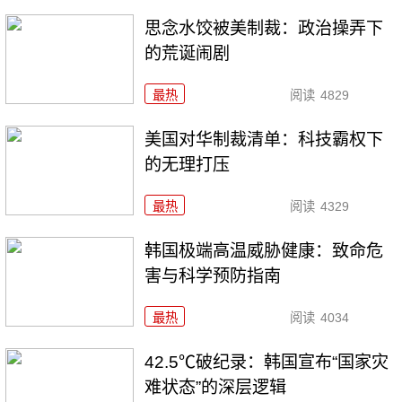
思念水饺被美制裁：政治操弄下
的荒诞闹剧
最热
阅读
4829
美国对华制裁清单：科技霸权下
的无理打压
最热
阅读
4329
韩国极端高温威胁健康：致命危
害与科学预防指南
最热
阅读
4034
42.5℃破纪录：韩国宣布“国家灾
难状态”的深层逻辑