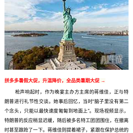
拼多多暑假大促，升温降价，全品类暑期大促 →
枪声响起时，作为晚宴主办方主席的蒋维佳，正与特
朗普进行礼节性交谈。她事后回忆，当时“脑子里没有第二
个念头，只能以最快速度匍匐到地面上”。现场视频显示，
特朗普的反应稍显迟缓，随后被多名特工团团围住，在撤离
时甚至踉跄了一下。蒋维佳则提着裙子，紧跟在保护总统的