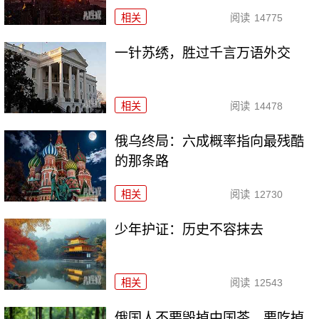
相关
阅读
14775
一针苏绣，胜过千言万语外交
相关
阅读
14478
俄乌终局：六成概率指向最残酷
的那条路
相关
阅读
12730
少年护证：历史不容抹去
相关
阅读
12543
俄国人不要毁掉中国茶，要吃掉