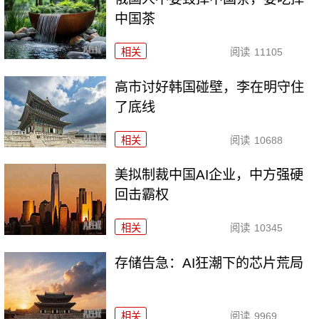
中国茶
相关
阅读
11105
高市讨好韩国碰壁，李在明守住
了底线
相关
阅读
10688
美拟制裁中国AI企业，中方强硬
回击霸权
相关
阅读
10345
存储告急：AI狂潮下的芯片荒局
相关
阅读
9969