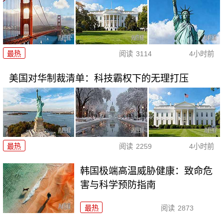
最热
阅读
3114
4小时前
美国对华制裁清单：科技霸权下的无理打压
最热
阅读
2259
4小时前
韩国极端高温威胁健康：致命危
害与科学预防指南
最热
阅读
2873