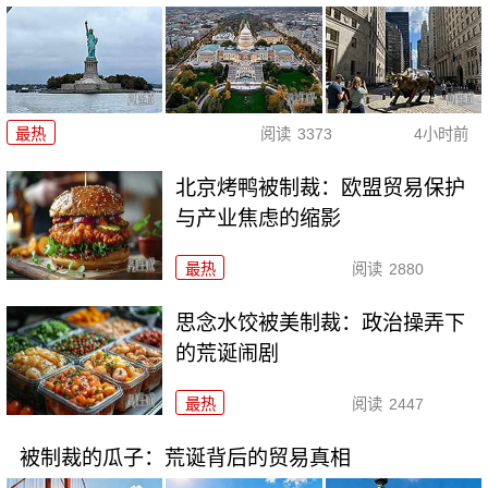
最热
阅读
3373
4小时前
北京烤鸭被制裁：欧盟贸易保护
与产业焦虑的缩影
最热
阅读
2880
思念水饺被美制裁：政治操弄下
的荒诞闹剧
最热
阅读
2447
被制裁的瓜子：荒诞背后的贸易真相