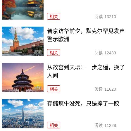
相关
阅读
13210
普京访华前夕，默克尔罕见发声
警示欧洲
相关
阅读
12433
从故宫到天坛：一步之遥，换了
人间
相关
阅读
11620
存储疯牛没死，只是摔了一跤
相关
阅读
11228