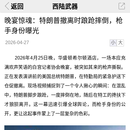
返回
西陆武器
晚宴惊魂：特朗普撤离时踉跄摔倒，枪
手身份曝光
小
大
2026-04-27
2026年4月25日晚，华盛顿希尔顿酒店，一场本应充
满欢声笑语的白宫记者协会晚宴，被突如其来的枪声撕裂。
正在发表演讲前的美国总统特朗普，在特勤局的紧急护送下
仓促撤离。现场视频捕捉到了一个令人揪心的瞬间：在混乱
中，特朗普脚步踉跄，一度摔倒在地，随后在特工的搀扶下
才狼狈离开。这一幕迅速引爆全球舆论，而枪手身份的公
开，更让这起事件蒙上了一层复杂的色彩。