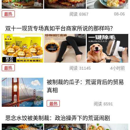
08-06
最热
阅读
6967
双十一现货专场真如平台商家所说的那样吗？
最热
阅读
31145
4小时前
被制裁的瓜子：荒诞背后的贸易
真相
最热
阅读
6591
思念水饺被美制裁：政治操弄下的荒诞闹剧