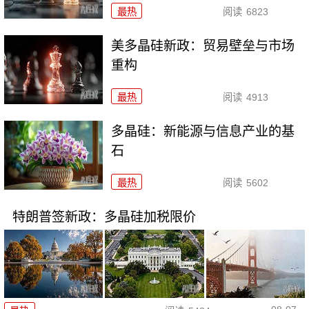
最热
阅读
6823
美多晶硅新政：贸易壁垒与市场
重构
最热
阅读
4913
多晶硅：新能源与信息产业的基
石
最热
阅读
5602
特朗普签新政：多晶硅加税限价