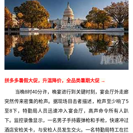
拼多多暑假大促，升温降价，全品类暑期大促 →
当晚8时40分许，晚宴进行到关键时刻，宴会厅外走廊
突然传来密集的枪声。据现场目击者描述，枪声至少响了5
至8下，特勤局人员迅速冲入宴会厅，高声命令所有人趴
下。监控录像显示，一名男子手持霰弹枪和手枪，快速冲过
酒店安检关卡，与安检人员发生交火。一名特勤局特工在拦