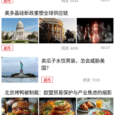
08-07
最热
阅读
5434
美多晶硅新政重塑全球供应链
08-07
最热
阅读
4695
卖瓜子水饺男装，怎会威胁美
国？
最热
阅读
7220
北京烤鸭被制裁：欧盟贸易保护与产业焦虑的缩影