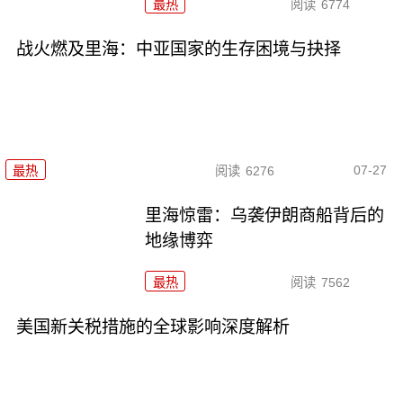
最热
阅读
6774
战火燃及里海：中亚国家的生存困境与抉择
07-27
最热
阅读
6276
里海惊雷：乌袭伊朗商船背后的
地缘博弈
最热
阅读
7562
美国新关税措施的全球影响深度解析