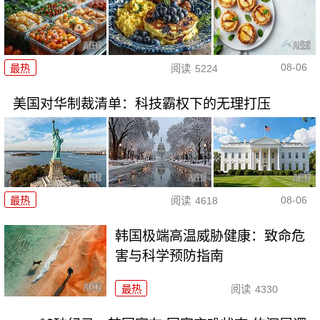
08-06
最热
阅读
5224
美国对华制裁清单：科技霸权下的无理打压
08-06
最热
阅读
4618
韩国极端高温威胁健康：致命危
害与科学预防指南
最热
阅读
4330