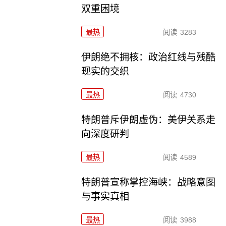
双重困境
最热
阅读
3283
伊朗绝不拥核：政治红线与残酷
现实的交织
最热
阅读
4730
特朗普斥伊朗虚伪：美伊关系走
向深度研判
最热
阅读
4589
特朗普宣称掌控海峡：战略意图
与事实真相
最热
阅读
3988