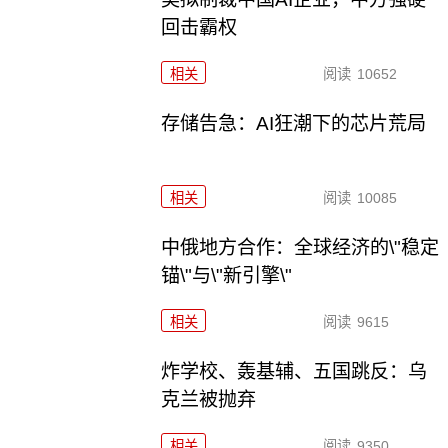
回击霸权
相关
阅读
10652
存储告急：AI狂潮下的芯片荒局
相关
阅读
10085
中俄地方合作：全球经济的\"稳定
锚\"与\"新引擎\"
相关
阅读
9615
炸学校、轰基辅、五国跳反：乌
克兰被抛弃
相关
阅读
9350