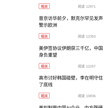
相关
阅读
12971
普京访华前夕，默克尔罕见发声
警示欧洲
相关
阅读
12353
美伊签协议伊朗获三千亿，中国
身负重望
相关
阅读
12257
高市讨好韩国碰壁，李在明守住
了底线
相关
阅读
10836
美拟制裁中国AI企业，中方强硬