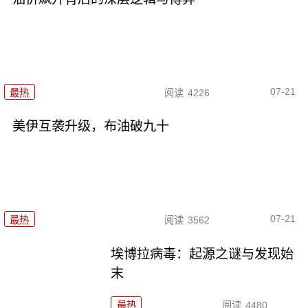
07-21
最热
阅读
4226
美伊互袭升级，布油破九十
07-21
最热
阅读
3562
埃博拉病毒：起源之谜与发现始
末
最热
阅读
4480