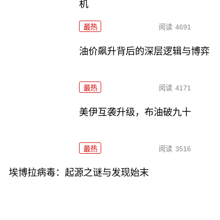
机
最热
阅读
4691
油价飙升背后的深层逻辑与博弈
最热
阅读
4171
美伊互袭升级，布油破九十
最热
阅读
3516
埃博拉病毒：起源之谜与发现始末