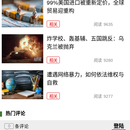
99%美国进口被重新定价，全球
贸易迎重构
相关
阅读
9635
炸学校、轰基辅、五国跳反：乌
克兰被抛弃
相关
阅读
9280
遭遇网络暴力，如何依法维权与
自救
相关
阅读
9277
热门评论
登陆
0
条评论