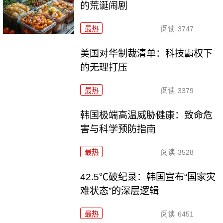
的荒诞闹剧
最热
阅读
3747
美国对华制裁清单：科技霸权下
的无理打压
最热
阅读
3379
韩国极端高温威胁健康：致命危
害与科学预防指南
最热
阅读
3528
42.5℃破纪录：韩国宣布“国家灾
难状态”的深层逻辑
最热
阅读
6451