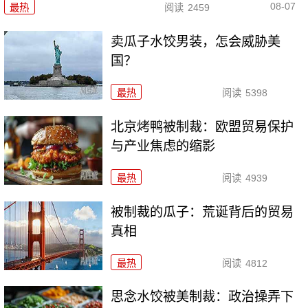
08-07
最热
阅读
2459
卖瓜子水饺男装，怎会威胁美
国？
最热
阅读
5398
北京烤鸭被制裁：欧盟贸易保护
与产业焦虑的缩影
最热
阅读
4939
被制裁的瓜子：荒诞背后的贸易
真相
最热
阅读
4812
思念水饺被美制裁：政治操弄下