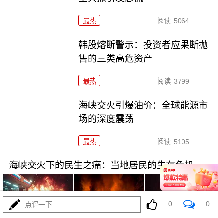
最热
阅读
5064
韩股熔断警示：投资者应果断抛
售的三类高危资产
最热
阅读
3799
海峡交火引爆油价：全球能源市
场的深度震荡
最热
阅读
5105
海峡交火下的民生之痛：当地居民的生存危机
0
0
点评一下