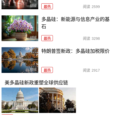
最热
阅读
2599
多晶硅：新能源与信息产业的基
石
最热
阅读
3298
特朗普签新政：多晶硅加税限价
最热
阅读
2917
美多晶硅新政重塑全球供应链