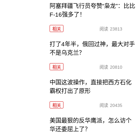
阿塞拜疆飞行员夸赞“枭龙”：比比
F-16强多了！
相关
阅读
23813
打了4年半，俄回过神，最大对手
不是乌克兰？
相关
阅读
20810
中国这波操作，直接把西方石化
霸权打出了原形
相关
阅读
20435
美国最狠的反华鹰派，怎么访个
华还委屈上了？