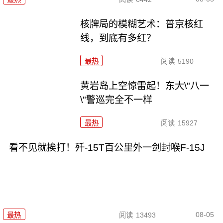
核牌局的模糊艺术：普京核红
线，到底有多红？
最热
阅读
5190
黄岩岛上空惊雷起！东大\"八一
\"警巡完全不一样
最热
阅读
15927
看不见就挨打！歼-15T百公里外一剑封喉F-15J
08-05
最热
阅读
13493