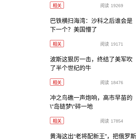
相关
阅读
19269
巴铁横扫海湾：沙科之后谁会是
下一个？美国懵了
相关
阅读
19171
波斯这狠厉一击，终结了美军吹
了半个世纪的牛
相关
阅读
18476
冲之鸟礁一声炮响，高市早苗的
\"岛链梦\"碎一地
相关
阅读
17854
黄海这出“老将配新王”，把俄罗斯