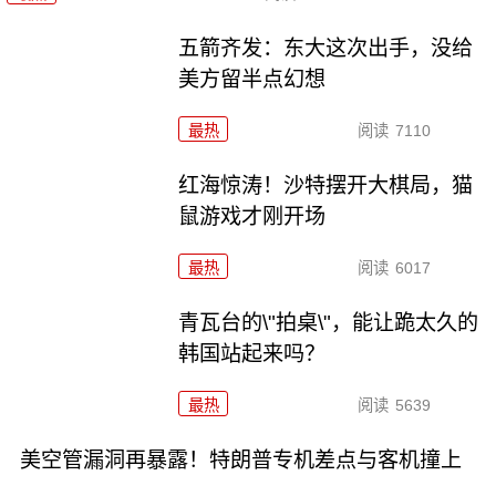
五箭齐发：东大这次出手，没给
美方留半点幻想
最热
阅读
7110
红海惊涛！沙特摆开大棋局，猫
鼠游戏才刚开场
最热
阅读
6017
青瓦台的\"拍桌\"，能让跪太久的
韩国站起来吗？
最热
阅读
5639
美空管漏洞再暴露！特朗普专机差点与客机撞上