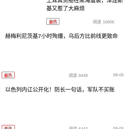
土耳其货船在黑海遭袭，泽连斯
基又惹了大麻烦
最热
阅读
16606
赫梅利尼茨基7小时殉爆，乌后方比前线更致命
08-05
最热
阅读
8448
以色列内讧公开化！防长一句话，军队不买账
08-05
最热
阅读
6442