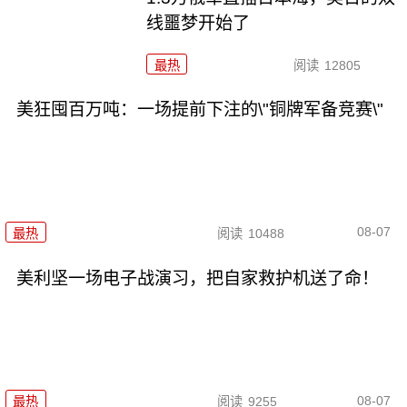
线噩梦开始了
最热
阅读
12805
美狂囤百万吨：一场提前下注的\"铜牌军备竞赛\"
08-07
最热
阅读
10488
美利坚一场电子战演习，把自家救护机送了命！
08-07
最热
阅读
9255