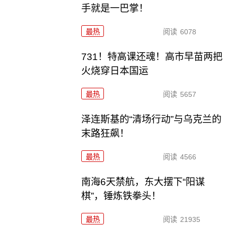
手就是一巴掌！
最热
阅读
6078
731！特高课还魂！高市早苗两把
火烧穿日本国运
最热
阅读
5657
泽连斯基的“清场行动”与乌克兰的
末路狂飙！
最热
阅读
4566
南海6天禁航，东大摆下“阳谋
棋”，锤炼铁拳头！
最热
阅读
21935