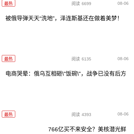
08-06
最热
阅读
6699
被俄导弹天天“洗地”，泽连斯基还在做着美梦！
08-06
最热
阅读
6135
电商哭晕：俄乌互相砸\"饭碗\"，战争已没有后方
08-06
最热
阅读
4393
766亿买不来安全？美核潜光鲜