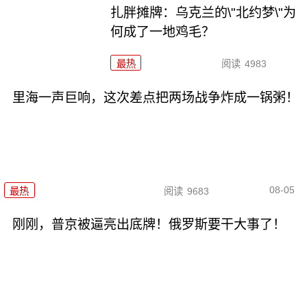
扎胖摊牌：乌克兰的\"北约梦\"为
何成了一地鸡毛？
最热
阅读
4983
里海一声巨响，这次差点把两场战争炸成一锅粥！
08-05
最热
阅读
9683
刚刚，普京被逼亮出底牌！俄罗斯要干大事了！