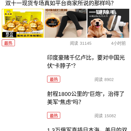
双十一现货专场真如平台商家所说的那样吗？
最热
阅读
31145
4小时前
印度豪赌千亿卢比，要对中国光
伏“卡脖子”？
最热
阅读
8902
射程1800公里的“巨炮”，治得了
美军“焦虑”吗？
最热
阅读
15082
1.3万俄军直插日本海，美日的双