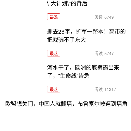
\"大计划\"的背后
最热
阅读
6749
删去28字，扩军一整本！高市的
把戏骗不了东大
最热
阅读
5747
河水干了，欧洲的底裤露出来
了，“生命线”告急
最热
阅读
11317
欧盟想关门，中国人就翻墙，布鲁塞尔被逼到墙角