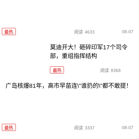
08-07
最热
阅读
4633
莫迪开大！砸碎印军17个司令
部，重组指挥结构
最热
阅读
8368
广岛核爆81年，高市早苗连\"谁扔的\"都不敢提！
08-07
最热
阅读
3337