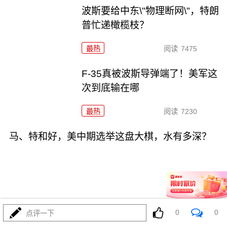
波斯要给中东\"物理断网\"，特朗
普忙递橄榄枝？
最热
阅读
7475
F-35真被波斯导弹端了！美军这
次到底输在哪
最热
阅读
7230
马、特和好，美中期选举这盘大棋，水有多深？
08-04
最热
阅读
6592
0
0
点评一下