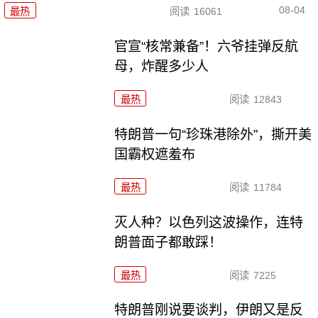
08-04
最热
阅读
16061
官宣“核常兼备”！六爷挂弹反航
母，炸醒多少人
最热
阅读
12843
特朗普一句“珍珠港除外”，撕开美
国霸权遮羞布
最热
阅读
11784
灭人种？以色列这波操作，连特
朗普面子都敢踩！
最热
阅读
7225
特朗普刚说要谈判，伊朗又是反