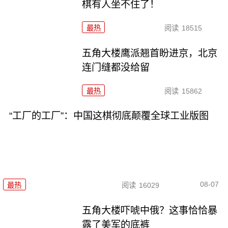
棋有人坐不住了！
最热
阅读
18515
五角大楼鹰派翘首盼进京，北京
连门缝都没给留
最热
阅读
15862
“工厂的工厂”：中国这棋彻底颠覆全球工业版图
08-07
最热
阅读
16029
五角大楼吓唬中俄？这事恰恰暴
露了美军的底裤