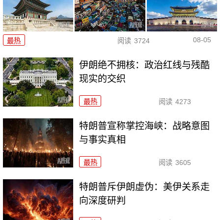
08-05
最热
阅读
3724
伊朗绝不拥核：政治红线与残酷
现实的交织
最热
阅读
4273
特朗普宣称掌控海峡：战略意图
与事实真相
最热
阅读
3605
特朗普斥伊朗虚伪：美伊关系走
向深度研判