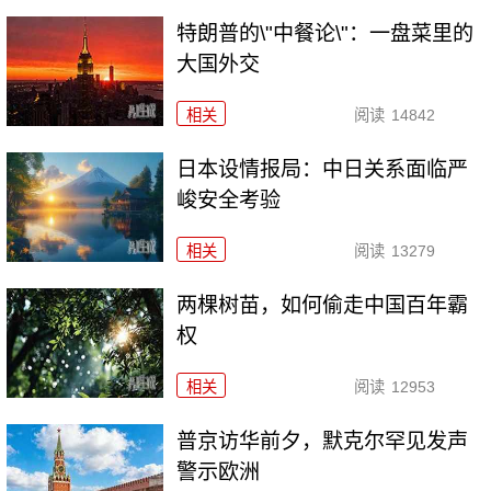
特朗普的\"中餐论\"：一盘菜里的
大国外交
相关
阅读
14842
日本设情报局：中日关系面临严
峻安全考验
相关
阅读
13279
两棵树苗，如何偷走中国百年霸
权
相关
阅读
12953
普京访华前夕，默克尔罕见发声
警示欧洲