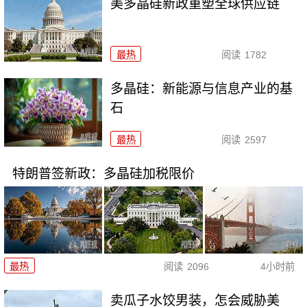
美多晶硅新政重塑全球供应链
最热
阅读
1782
多晶硅：新能源与信息产业的基
石
最热
阅读
2597
特朗普签新政：多晶硅加税限价
最热
阅读
2096
4小时前
卖瓜子水饺男装，怎会威胁美