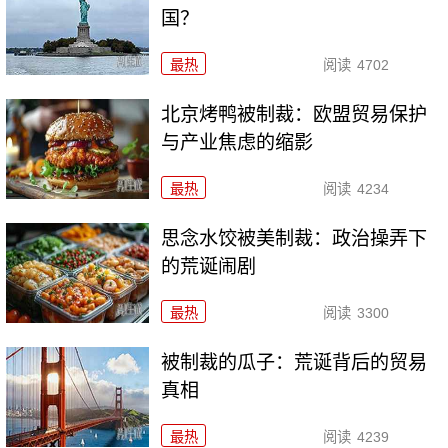
国？
最热
阅读
4702
北京烤鸭被制裁：欧盟贸易保护
与产业焦虑的缩影
最热
阅读
4234
思念水饺被美制裁：政治操弄下
的荒诞闹剧
最热
阅读
3300
被制裁的瓜子：荒诞背后的贸易
真相
最热
阅读
4239