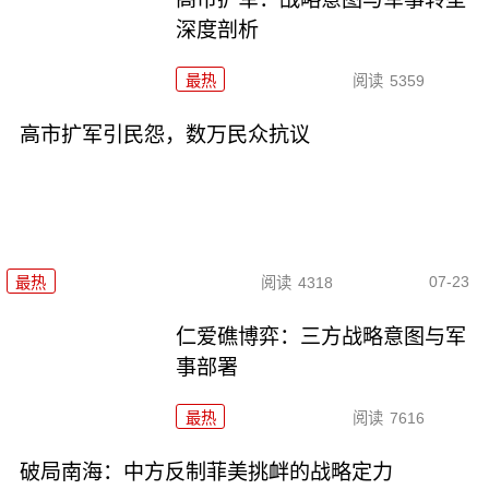
深度剖析
最热
阅读
5359
高市扩军引民怨，数万民众抗议
07-23
最热
阅读
4318
仁爱礁博弈：三方战略意图与军
事部署
最热
阅读
7616
破局南海：中方反制菲美挑衅的战略定力