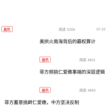
07-22
最热
阅读
5258
美拱火南海背后的霸权算计
最热
阅读
4821
菲方频挑仁爱礁事端的深层逻辑
最热
阅读
4843
菲方蓄意挑衅仁爱礁，中方坚决反制