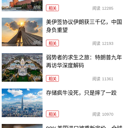
相关
阅读
12285
美伊签协议伊朗获三千亿，中国
身负重望
相关
阅读
12193
弱势者的求生之旅：特朗普九年
再访华深度解码
相关
阅读
11361
存储疯牛没死，只是摔了一跤
相关
阅读
10970