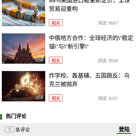
99%美国进口被重新定价，全球
贸易迎重构
相关
阅读
9567
中俄地方合作：全球经济的\"稳定
锚\"与\"新引擎\"
相关
阅读
9558
炸学校、轰基辅、五国跳反：乌
克兰被抛弃
相关
阅读
9237
热门评论
登陆
0
条评论