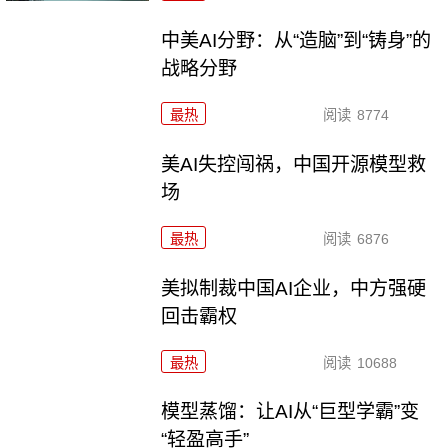
中美AI分野：从“造脑”到“铸身”的
战略分野
最热
阅读
8774
美AI失控闯祸，中国开源模型救
场
最热
阅读
6876
美拟制裁中国AI企业，中方强硬
回击霸权
最热
阅读
10688
模型蒸馏：让AI从“巨型学霸”变
“轻盈高手”