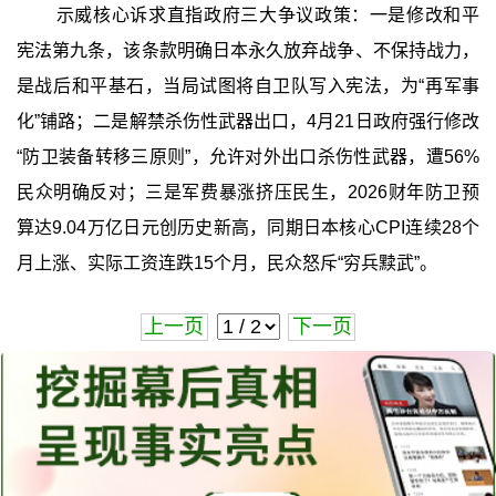
示威核心诉求直指政府三大争议政策：一是修改和平
宪法第九条，该条款明确日本永久放弃战争、不保持战力，
是战后和平基石，当局试图将自卫队写入宪法，为“再军事
化”铺路；二是解禁杀伤性武器出口，4月21日政府强行修改
“防卫装备转移三原则”，允许对外出口杀伤性武器，遭56%
民众明确反对；三是军费暴涨挤压民生，2026财年防卫预
算达9.04万亿日元创历史新高，同期日本核心CPI连续28个
月上涨、实际工资连跌15个月，民众怒斥“穷兵黩武”。
上一页
下一页