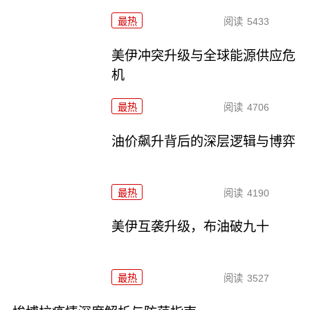
最热
阅读
5433
美伊冲突升级与全球能源供应危
机
最热
阅读
4706
油价飙升背后的深层逻辑与博弈
最热
阅读
4190
美伊互袭升级，布油破九十
最热
阅读
3527