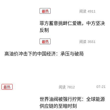
最热
阅读
4911
菲方蓄意挑衅仁爱礁，中方坚决
反制
最热
阅读
3551
高油价冲击下的中国经济：承压与破局
07-21
最热
阅读
7812
世界油阀被强行拧死：全球能源
供应链的至暗时刻