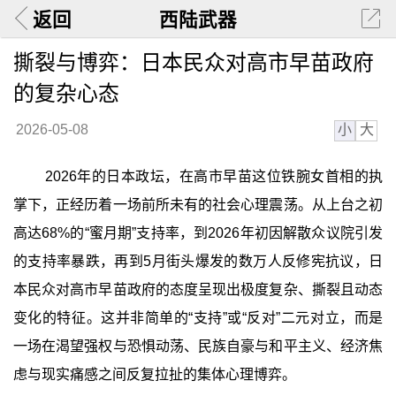
返回
西陆武器
撕裂与博弈：日本民众对高市早苗政府
的复杂心态
小
大
2026-05-08
2026年的日本政坛，在高市早苗这位铁腕女首相的执
掌下，正经历着一场前所未有的社会心理震荡。从上台之初
高达68%的“蜜月期”支持率，到2026年初因解散众议院引发
的支持率暴跌，再到5月街头爆发的数万人反修宪抗议，日
本民众对高市早苗政府的态度呈现出极度复杂、撕裂且动态
变化的特征。这并非简单的“支持”或“反对”二元对立，而是
一场在渴望强权与恐惧动荡、民族自豪与和平主义、经济焦
虑与现实痛感之间反复拉扯的集体心理博弈。