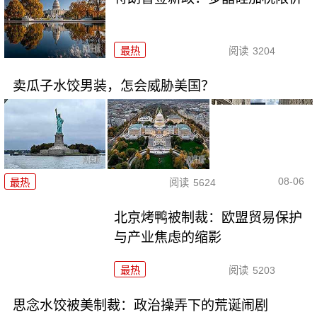
最热
阅读
3204
卖瓜子水饺男装，怎会威胁美国？
08-06
最热
阅读
5624
北京烤鸭被制裁：欧盟贸易保护
与产业焦虑的缩影
最热
阅读
5203
思念水饺被美制裁：政治操弄下的荒诞闹剧