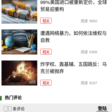
99%美国进口被重新定价，全球
贸易迎重构
相关
阅读
9660
遭遇网络暴力，如何依法维权与
自救
相关
阅读
9308
炸学校、轰基辅、五国跳反：乌
克兰被抛弃
相关
阅读
9297
热门评论
登陆
0
条评论