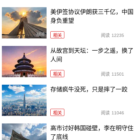
美伊签协议伊朗获三千亿，中国
身负重望
相关
阅读
12235
从故宫到天坛：一步之遥，换了
人间
相关
阅读
11501
存储疯牛没死，只是摔了一跤
相关
阅读
11046
高市讨好韩国碰壁，李在明守住
了底线