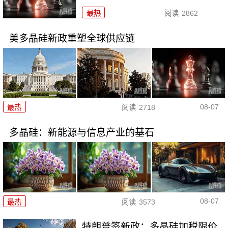
最热
阅读
2862
美多晶硅新政重塑全球供应链
08-07
最热
阅读
2718
多晶硅：新能源与信息产业的基石
08-07
最热
阅读
3573
特朗普签新政：多晶硅加税限价