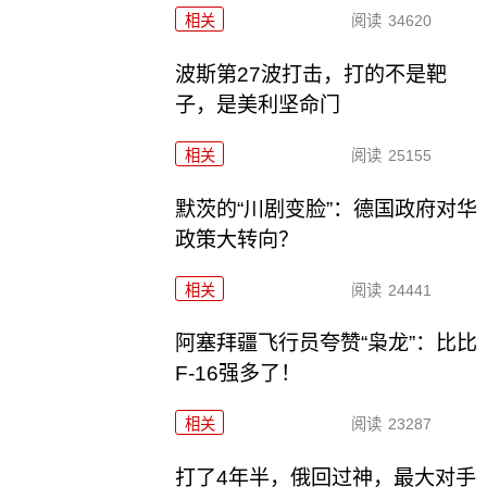
相关
阅读
34620
波斯第27波打击，打的不是靶
子，是美利坚命门
相关
阅读
25155
默茨的“川剧变脸”：德国政府对华
政策大转向？
相关
阅读
24441
阿塞拜疆飞行员夸赞“枭龙”：比比
F-16强多了！
相关
阅读
23287
打了4年半，俄回过神，最大对手