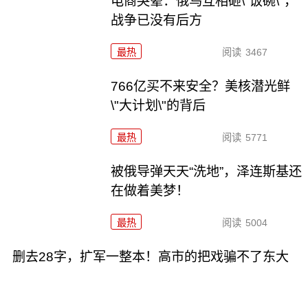
电商哭晕：俄乌互相砸\"饭碗\"，
战争已没有后方
最热
阅读
3467
766亿买不来安全？美核潜光鲜
\"大计划\"的背后
最热
阅读
5771
被俄导弹天天“洗地”，泽连斯基还
在做着美梦！
最热
阅读
5004
删去28字，扩军一整本！高市的把戏骗不了东大