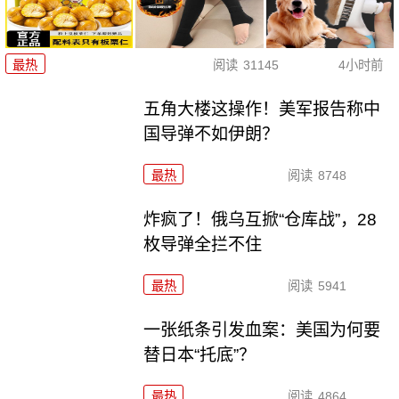
最热
阅读
31145
4小时前
五角大楼这操作！美军报告称中
国导弹不如伊朗？
最热
阅读
8748
炸疯了！俄乌互掀“仓库战”，28
枚导弹全拦不住
最热
阅读
5941
一张纸条引发血案：美国为何要
替日本“托底”？
最热
阅读
4864