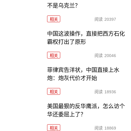
不是乌克兰？
相关
阅读
20397
中国这波操作，直接把西方石化
霸权打出了原形
相关
阅读
20046
菲律宾告洋状，中国直接上水
炮：炮灰代价才开始
相关
阅读
18936
美国最狠的反华鹰派，怎么访个
华还委屈上了？
相关
阅读
18869