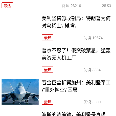
08-03
最热
阅读
23216
美利坚资源收割局：特朗普为何
对乌稀土\"摊牌\"
最热
阅读
10374
普京不忍了！俄突破禁忌，猛轰
美资无人机工厂
最热
阅读
8834
吞金巨兽折翼加州：美利坚军工
\"里外掏空\"困局
最热
阅读
6509
波斯的浓缩铀，美利坚是真想