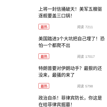
上将一封信捅破天！美军五艘驱
逐舰要盖三口锅！
最热
阅读
7211
美国踏进3个大坑把自己埋了！恐
怕一个都爬不出
最热
阅读
17017
特朗普要对伊朗动手？最狠的还
没来，最骚的来了
最热
阅读
5798
政治自杀！菲律宾防长，你这是
在给菲律宾掘墓！