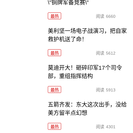
\"铜牌军备竞赛\"
最热
阅读
6660
美利坚一场电子战演习，把自家
救护机送了命！
最热
阅读
5612
莫迪开大！砸碎印军17个司令
部，重组指挥结构
最热
阅读
5913
五箭齐发：东大这次出手，没给
美方留半点幻想
最热
阅读
4301