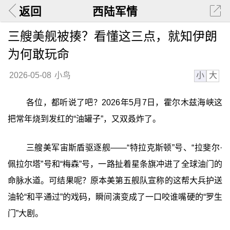
返回
西陆军情
三艘美舰被揍？看懂这三点，就知伊朗
为何敢玩命
小
大
2026-05-08
小鸟
各位，都听说了吧？2026年5月7日，霍尔木兹海峡这
把常年烧到发红的“油罐子”，又双叒炸了。
三艘美军宙斯盾驱逐舰——“特拉克斯顿”号、“拉斐尔·
佩拉尔塔”号和“梅森”号，一路扯着星条旗冲进了全球油门的
命脉水道。可结果呢？原本美第五舰队宣称的这帮大兵护送
油轮“和平通过”的戏码，瞬间演变成了一口咬谁嘴硬的“罗生
门”大剧。