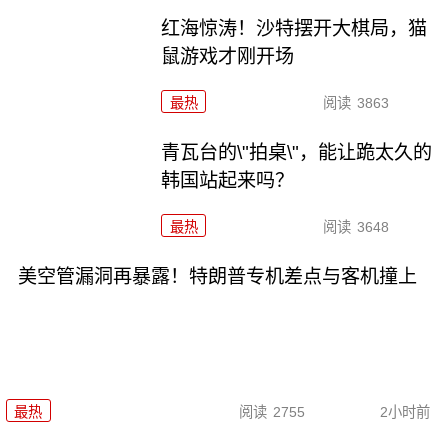
红海惊涛！沙特摆开大棋局，猫
鼠游戏才刚开场
最热
阅读
3863
青瓦台的\"拍桌\"，能让跪太久的
韩国站起来吗？
最热
阅读
3648
美空管漏洞再暴露！特朗普专机差点与客机撞上
最热
阅读
2755
2小时前