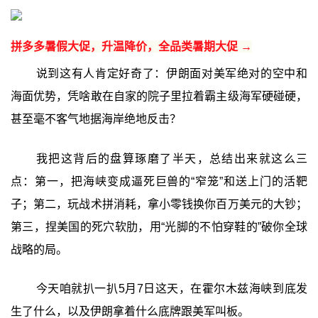
拼多多暑假大促，升温降价，全品类暑期大促 →
说到这有人肯定好奇了：伊朗面对美军绝对的空中和
海面优势，凭啥敢在自家的院子里拉着霸主级海军硬碰硬，
甚至毫不客气地据海岸绝地反击？
我把这背后的盘算琢磨了半天，总结出来就这么三
点：第一，把海峡变成逼死巨兽的“窄笼”和送上门的活靶
子；第二，玩战术拼消耗，拿小零钱换你百万美元的大钞；
第三，捏美国的死穴软肋，用“光脚的不怕穿鞋的”破你全球
战略的局。
今天咱就扒一扒5月7日这天，在霍尔木兹海峡到底发
生了什么，以及伊朗拿着什么底牌跟美军叫板。