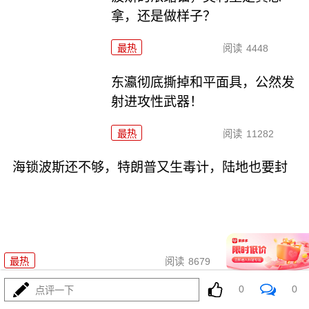
拿，还是做样子？
最热
阅读
4448
东瀛彻底撕掉和平面具，公然发
射进攻性武器！
最热
阅读
11282
海锁波斯还不够，特朗普又生毒计，陆地也要封
08-03
最热
阅读
8679
0
0
点评一下
4万吨老将压阵，054B新锐亮