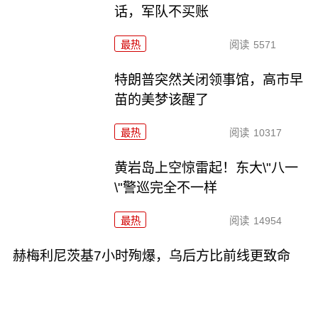
话，军队不买账
最热
阅读
5571
特朗普突然关闭领事馆，高市早
苗的美梦该醒了
最热
阅读
10317
黄岩岛上空惊雷起！东大\"八一
\"警巡完全不一样
最热
阅读
14954
赫梅利尼茨基7小时殉爆，乌后方比前线更致命