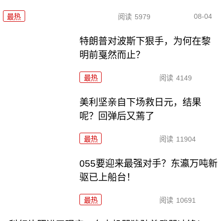
08-04
最热
阅读
5979
特朗普对波斯下狠手，为何在黎
明前戛然而止？
最热
阅读
4149
美利坚亲自下场救日元，结果
呢？回弹后又蔫了
最热
阅读
11904
055要迎来最强对手？东瀛万吨新
驱已上船台！
最热
阅读
10691