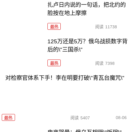
扎卢日内说的一句话，把北约的
脸按在地上摩擦
最热
阅读
11738
125万还是5万？俄乌战损数字背
后的\"三国杀\"
最热
阅读
7398
对检察官体系下手！李在明要打破\"青瓦台魔咒\"
08-06
最热
阅读
5407