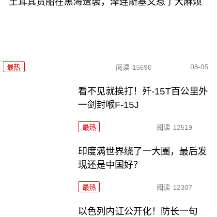
土耳其货船在黑海遭袭，泽连斯基又惹了大麻烦
08-05
最热
阅读
15690
看不见就挨打！歼-15T百公里外
一剑封喉F-15J
最热
阅读
12519
印度满世界绕了一大圈，最后发
现还是中国好？
最热
阅读
12307
以色列内讧公开化！防长一句