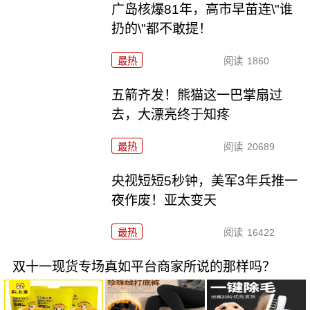
广岛核爆81年，高市早苗连\"谁
扔的\"都不敢提！
最热
阅读
1860
五箭齐发！熊猫这一巴掌扇过
去，大漂亮终于知疼
最热
阅读
20689
央视短短5秒钟，美军3年兵推一
夜作废！亚太变天
最热
阅读
16422
双十一现货专场真如平台商家所说的那样吗？