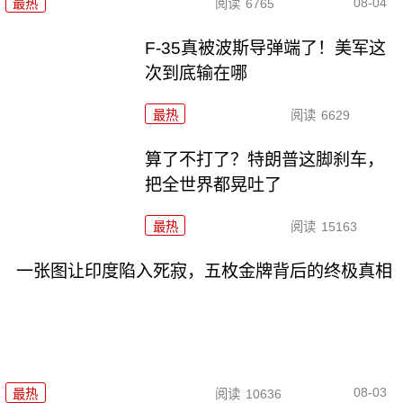
08-04
最热
阅读
6765
F-35真被波斯导弹端了！美军这
次到底输在哪
最热
阅读
6629
算了不打了？特朗普这脚刹车，
把全世界都晃吐了
最热
阅读
15163
一张图让印度陷入死寂，五枚金牌背后的终极真相
08-03
最热
阅读
10636