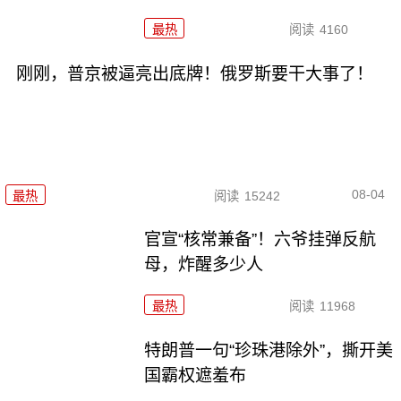
最热
阅读
4160
刚刚，普京被逼亮出底牌！俄罗斯要干大事了！
08-04
最热
阅读
15242
官宣“核常兼备”！六爷挂弹反航
母，炸醒多少人
最热
阅读
11968
特朗普一句“珍珠港除外”，撕开美
国霸权遮羞布