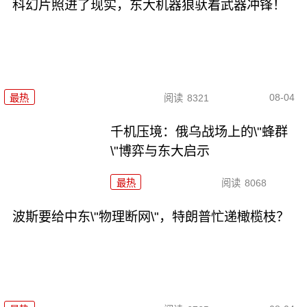
科幻片照进了现实，东大机器狼驮着武器冲锋！
08-04
最热
阅读
8321
千机压境：俄乌战场上的\"蜂群
\"博弈与东大启示
最热
阅读
8068
波斯要给中东\"物理断网\"，特朗普忙递橄榄枝？