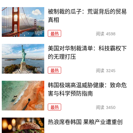
被制裁的瓜子：荒诞背后的贸易
真相
最热
阅读
4598
美国对华制裁清单：科技霸权下
的无理打压
最热
阅读
3245
韩国极端高温威胁健康：致命危
害与科学预防指南
最热
阅读
3450
热浪席卷韩国 果粮产业遭重创