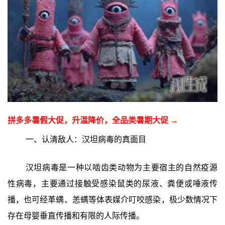
拼多多暑假大促，升温降价，全品类暑期大促 →
一、认清敌人：汉坦病毒的真面目
汉坦病毒是一种以啮齿类动物为主要宿主的自然疫源
性病毒，主要通过接触受感染鼠类的尿液、粪便或唾液传
播，也可经革螨、恙螨等体表媒介叮咬感染，极少数情况下
存在母婴垂直传播和有限的人际传播。