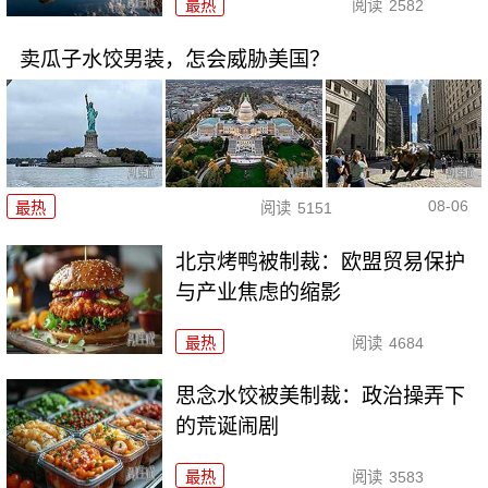
最热
阅读
2582
卖瓜子水饺男装，怎会威胁美国？
08-06
最热
阅读
5151
北京烤鸭被制裁：欧盟贸易保护
与产业焦虑的缩影
最热
阅读
4684
思念水饺被美制裁：政治操弄下
的荒诞闹剧
最热
阅读
3583