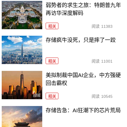
弱势者的求生之旅：特朗普九年
再访华深度解码
相关
阅读
11383
存储疯牛没死，只是摔了一跤
相关
阅读
11001
美拟制裁中国AI企业，中方强硬
回击霸权
相关
阅读
10545
存储告急：AI狂潮下的芯片荒局