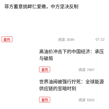
菲方蓄意挑衅仁爱礁，中方坚决反制
07-22
最热
阅读
3599
高油价冲击下的中国经济：承压
与破局
最热
阅读
7897
世界油阀被强行拧死：全球能源
供应链的至暗时刻
最热
阅读
5502