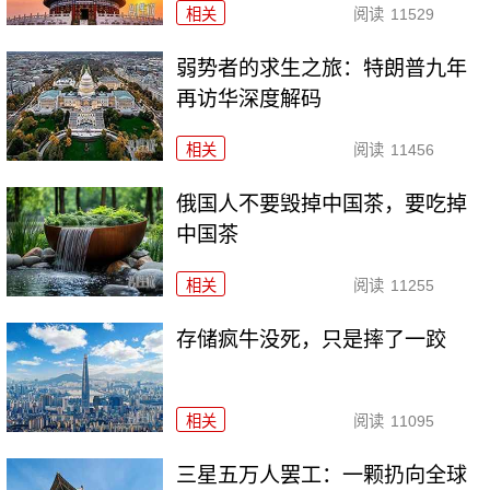
相关
阅读
11529
弱势者的求生之旅：特朗普九年
再访华深度解码
相关
阅读
11456
俄国人不要毁掉中国茶，要吃掉
中国茶
相关
阅读
11255
存储疯牛没死，只是摔了一跤
相关
阅读
11095
三星五万人罢工：一颗扔向全球