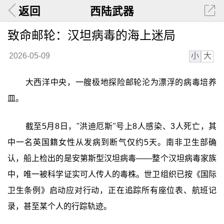
返回
西陆武器
致命邮轮：汉坦病毒的海上迷局
小
大
2026-05-09
大西洋中央，一艘极地探险邮轮沦为漂浮的病毒培养
皿。
截至5月8日，"洪迪厄斯"号上8人感染、3人死亡，其
中一名英国籍女性从发病到断气仅约5天。南非卫生部确
认，船上检出的是安第斯型汉坦病毒——整个汉坦病毒家族
中，唯一被科学证实可人传人的毒株。世卫组织已按《国际
卫生条例》启动应对行动，正在追踪所有座位表、航班记
录，甚至某个人的行踪轨迹。