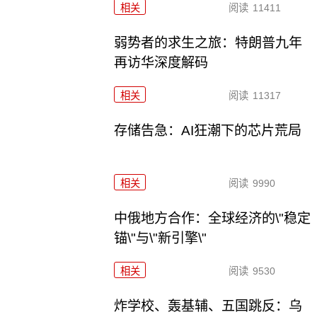
相关
阅读
11411
弱势者的求生之旅：特朗普九年
再访华深度解码
相关
阅读
11317
存储告急：AI狂潮下的芯片荒局
相关
阅读
9990
中俄地方合作：全球经济的\"稳定
锚\"与\"新引擎\"
相关
阅读
9530
炸学校、轰基辅、五国跳反：乌