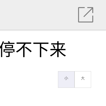
都停不下来
小
大