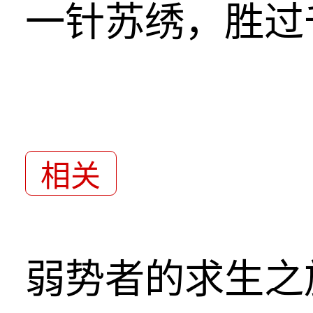
一针苏绣，胜过
相关
弱势者的求生之