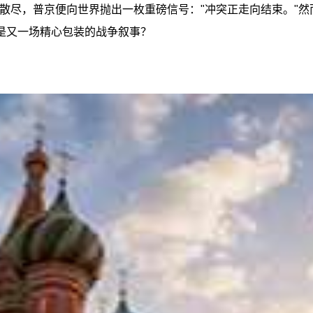
未散尽，普京便向世界抛出一枚重磅信号："冲突正走向结束。"然而
是又一场精心包装的战争叙事？