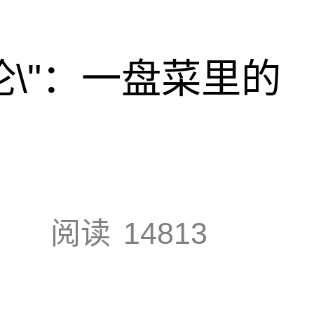
论\"：一盘菜里的
阅读
14813