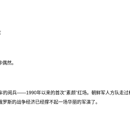
言
非偶然。
的阅兵——1990年以来的首次"素颜"红场。朝鲜军人方队走过
：俄罗斯的战争经济已经撑不起一场华丽的军演了。