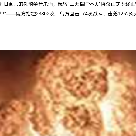
红场胜利日阅兵的礼炮余音未消，俄乌"三天临时停火"协议正式寿
"——俄方指控23802次，乌方回击174次战斗、击落125