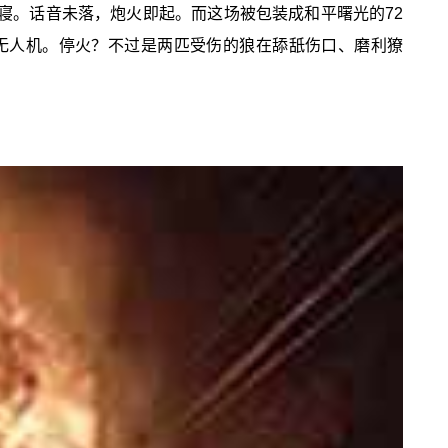
终正寝。话音未落，炮火即起。而这场被包装成和平曙光的72
2架无人机。停火？不过是两匹受伤的狼在舔舐伤口、磨利獠