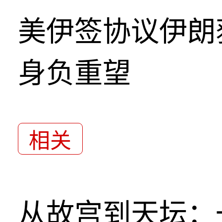
美伊签协议伊朗
身负重望
相关
从故宫到天坛：