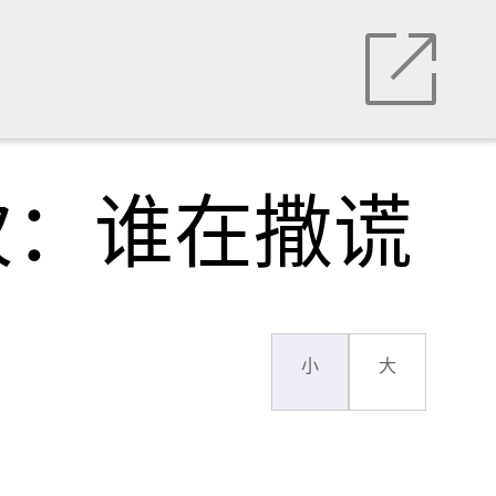
次：谁在撒谎
小
大