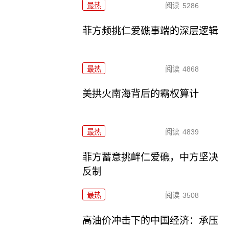
最热
阅读
5286
菲方频挑仁爱礁事端的深层逻辑
最热
阅读
4868
美拱火南海背后的霸权算计
最热
阅读
4839
菲方蓄意挑衅仁爱礁，中方坚决
反制
最热
阅读
3508
高油价冲击下的中国经济：承压