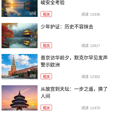
峻安全考验
相关
阅读
13336
少年护证：历史不容抹去
相关
阅读
12817
普京访华前夕，默克尔罕见发声
警示欧洲
相关
阅读
12302
从故宫到天坛：一步之遥，换了
人间
相关
阅读
11470