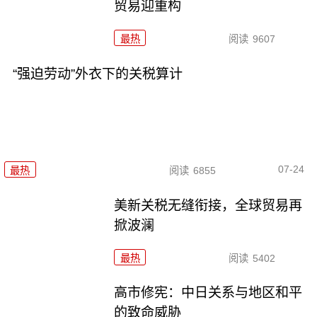
贸易迎重构
最热
阅读
9607
“强迫劳动”外衣下的关税算计
07-24
最热
阅读
6855
美新关税无缝衔接，全球贸易再
掀波澜
最热
阅读
5402
高市修宪：中日关系与地区和平
的致命威胁