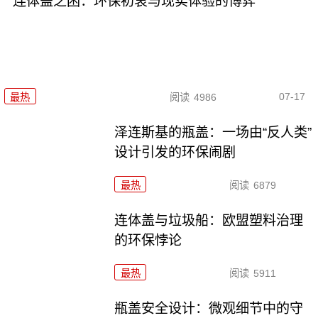
连体盖之困：环保初衷与现实体验的博弈
07-17
最热
阅读
4986
泽连斯基的瓶盖：一场由“反人类”
设计引发的环保闹剧
最热
阅读
6879
连体盖与垃圾船：欧盟塑料治理
的环保悖论
最热
阅读
5911
瓶盖安全设计：微观细节中的守