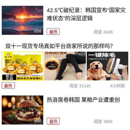
42.5℃破纪录：韩国宣布“国家灾
难状态”的深层逻辑
最热
阅读
6345
双十一现货专场真如平台商家所说的那样吗？
最热
阅读
31145
4小时前
热浪席卷韩国 果粮产业遭重创
最热
阅读
3891