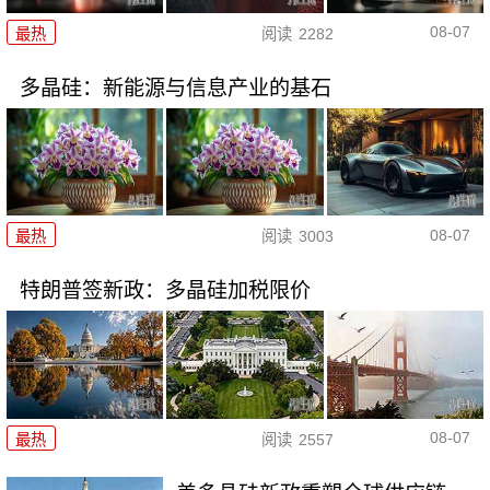
08-07
最热
阅读
2282
多晶硅：新能源与信息产业的基石
08-07
最热
阅读
3003
特朗普签新政：多晶硅加税限价
08-07
最热
阅读
2557