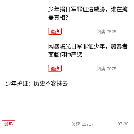
少年捐日军罪证遭威胁，谁在掩
盖真相？
最热
阅读
7525
网暴曝光日军罪证少年，施暴者
面临何种严惩
最热
阅读
7075
少年护证：历史不容抹去
07-30
最热
阅读
12717