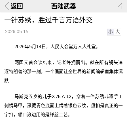
返回
西陆武器
一针苏绣，胜过千言万语外交
小
大
2026-05-15
2026年5月14日，人民大会堂万人大礼堂。
两国元首会谈结束，记者蜂拥而出。就在所有镜头追
逐特朗普的那一刻，一个画面让全世界的新闻编辑室集体沉
默——
马斯克五岁的儿子X Æ A-12，穿着一件苏绣非遗手工
刺绣马甲，深藏青色底面上绣着银色云纹，盘扣是真正的一
字扣，领口滚边用的是缂丝工艺。