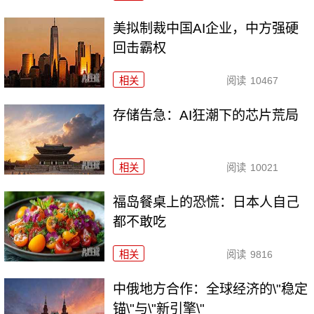
美拟制裁中国AI企业，中方强硬
回击霸权
相关
阅读
10467
存储告急：AI狂潮下的芯片荒局
相关
阅读
10021
福岛餐桌上的恐慌：日本人自己
都不敢吃
相关
阅读
9816
中俄地方合作：全球经济的\"稳定
锚\"与\"新引擎\"