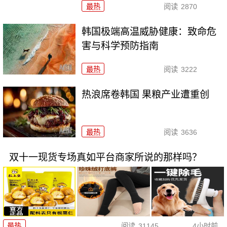
最热
阅读
2870
韩国极端高温威胁健康：致命危
害与科学预防指南
最热
阅读
3222
热浪席卷韩国 果粮产业遭重创
最热
阅读
3636
双十一现货专场真如平台商家所说的那样吗？
最热
阅读
31145
4小时前