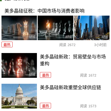
美多晶硅征税：中国市场与消费者影响
最热
阅读
2672
3小时前
美多晶硅新政：贸易壁垒与市场
重构
最热
阅读
1672
美多晶硅新政重塑全球供应链
最热
阅读
1573