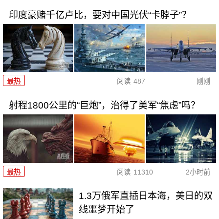
印度豪赌千亿卢比，要对中国光伏“卡脖子”？
最热
阅读
487
刚刚
射程1800公里的“巨炮”，治得了美军“焦虑”吗？
最热
阅读
11310
2小时前
1.3万俄军直插日本海，美日的双
线噩梦开始了