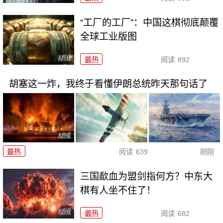
“工厂的工厂”：中国这棋彻底颠覆
全球工业版图
最热
阅读
892
胡塞这一炸，我终于看懂伊朗总统昨天那句话了
最热
阅读
639
刚刚
三国歃血为盟剑指何方？中东大
棋有人坐不住了！
最热
阅读
682