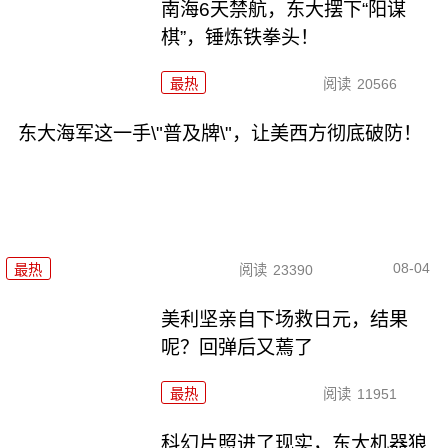
南海6天禁航，东大摆下“阳谋
棋”，锤炼铁拳头！
最热
阅读
20566
东大海军这一手\"普及牌\"，让美西方彻底破防！
08-04
最热
阅读
23390
美利坚亲自下场救日元，结果
呢？回弹后又蔫了
最热
阅读
11951
科幻片照进了现实，东大机器狼