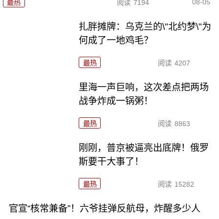
08-05
最热
阅读
7194
扎胖摊牌：乌克兰的\"北约梦\"为
何成了一地鸡毛？
最热
阅读
4207
里海一声巨响，这次差点把两场
战争炸成一锅粥！
最热
阅读
8863
刚刚，普京被逼亮出底牌！俄罗
斯要干大事了！
最热
阅读
15282
官宣“核常兼备”！六爷挂弹反航母，炸醒多少人