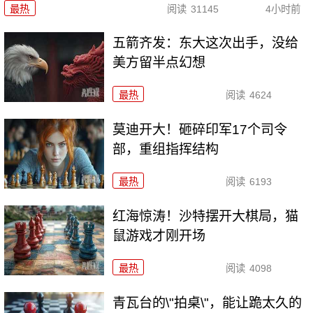
最热
阅读
31145
4小时前
五箭齐发：东大这次出手，没给
美方留半点幻想
最热
阅读
4624
莫迪开大！砸碎印军17个司令
部，重组指挥结构
最热
阅读
6193
红海惊涛！沙特摆开大棋局，猫
鼠游戏才刚开场
最热
阅读
4098
青瓦台的\"拍桌\"，能让跪太久的