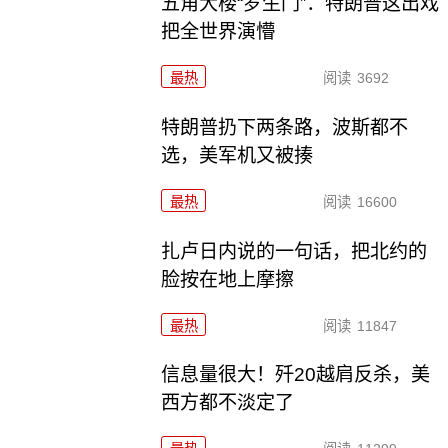
五角大楼“罗生门”：特朗普这出戏
把全世界演懵
最热
阅读
3692
特朗普扔下两条路，波斯都不
选，美军机又被揍
最热
阅读
16600
扎卢日内说的一句话，把北约的
脸按在地上摩擦
最热
阅读
11847
信息量很大！歼20越肩反杀，美
西方都不淡定了