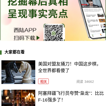
大家都在看
美国对盟友捅刀！中国这步棋，
全世界都看傻了
相关
阅读
34662
阿塞拜疆飞行员夸赞“枭龙”：比比
F-16强多了！