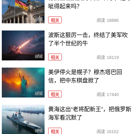
呲得起来吗？
相关
阅读
18886
波斯这狠厉一击，终结了美军吹
了半个世纪的牛
相关
阅读
18119
美伊停火是幌子？穆杰塔巴回
信，把中东棋盘掀了
相关
阅读
17440
黄海这出“老将配新王”，把俄罗斯
海军看沉默了
相关
阅读
16152