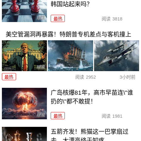
韩国站起来吗？
最热
阅读
3818
美空管漏洞再暴露！特朗普专机差点与客机撞上
最热
阅读
2952
3小时前
广岛核爆81年，高市早苗连\"谁
扔的\"都不敢提！
最热
阅读
1981
五箭齐发！熊猫这一巴掌扇过
去，大漂亮终于知疼