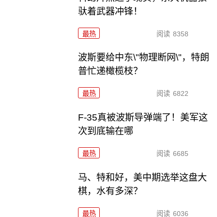
驮着武器冲锋！
最热
阅读
8358
波斯要给中东\"物理断网\"，特朗
普忙递橄榄枝？
最热
阅读
6822
F-35真被波斯导弹端了！美军这
次到底输在哪
最热
阅读
6685
马、特和好，美中期选举这盘大
棋，水有多深？
最热
阅读
6036