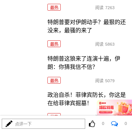
最热
阅读
7263
特朗普要对伊朗动手？最狠的还
没来，最骚的来了
最热
阅读
5863
特朗普这狼来了连演十遍，伊
朗：你猜我信不信？
最热
阅读
5079
政治自杀！菲律宾防长，你这是
在给菲律宾掘墓！
最热
阅读
6922
0
0
点评一下
高市早苗又作妖！特高课卷土重来，日本三重困境