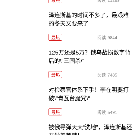
最热
阅读
11299
泽连斯基的时间不多了，最艰难
的冬天又要来了
最热
阅读
9844
125万还是5万？俄乌战损数字背
后的\"三国杀\"
最热
阅读
7485
对检察官体系下手！李在明要打
破\"青瓦台魔咒\"
最热
阅读
5491
被俄导弹天天“洗地”，泽连斯基还