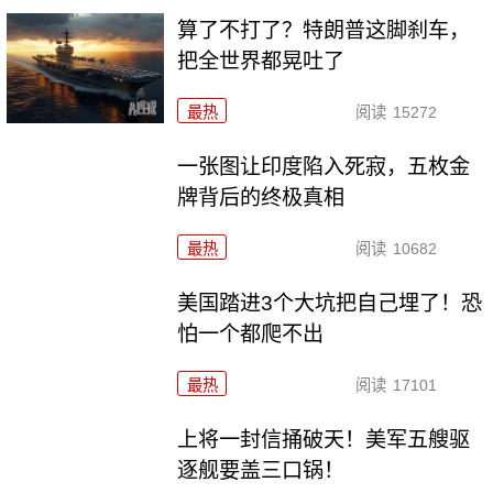
算了不打了？特朗普这脚刹车，
把全世界都晃吐了
最热
阅读
15272
一张图让印度陷入死寂，五枚金
牌背后的终极真相
最热
阅读
10682
美国踏进3个大坑把自己埋了！恐
怕一个都爬不出
最热
阅读
17101
上将一封信捅破天！美军五艘驱
逐舰要盖三口锅！