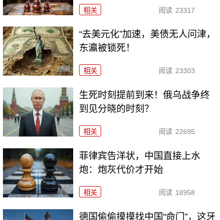
相关
阅读
23317
“去美元化”加速，美债无人问津，
东瀛被锁死！
相关
阅读
23303
生死时刻提前到来！俄乌战争终
到见分晓的时刻？
相关
阅读
22695
菲律宾告洋状，中国直接上水
炮：炮灰代价才开始
相关
阅读
18958
德国偷偷摸摸找中国“命门”，这牙