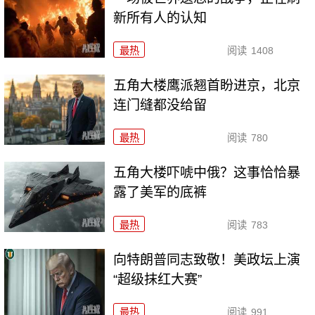
新所有人的认知
最热
阅读
1408
五角大楼鹰派翘首盼进京，北京
连门缝都没给留
最热
阅读
780
五角大楼吓唬中俄？这事恰恰暴
露了美军的底裤
最热
阅读
783
向特朗普同志致敬！美政坛上演
“超级抹红大赛”
最热
阅读
991