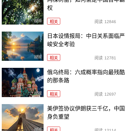
权
相关
阅读
12846
日本设情报局：中日关系面临严
峻安全考验
相关
阅读
12781
俄乌终局：六成概率指向最残酷
的那条路
相关
阅读
12697
美伊签协议伊朗获三千亿，中国
身负重望
相关
阅读
12114