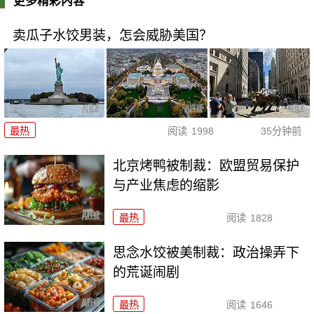
更多精彩内容
卖瓜子水饺男装，怎会威胁美国？
最热
阅读
1998
35分钟前
北京烤鸭被制裁：欧盟贸易保护
与产业焦虑的缩影
最热
阅读
1828
思念水饺被美制裁：政治操弄下
的荒诞闹剧
最热
阅读
1646