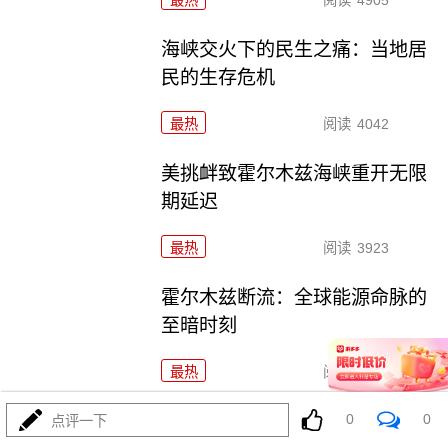
最热
阅读
4905
海峡交火下的民生之痛：当地居
民的生存危机
最热
阅读
4042
美挑衅致霍尔木兹海峡重开无限
期延迟
最热
阅读
3923
霍尔木兹断流：全球能源命脉的
至暗时刻
最热
阅读
4293
美伊博弈临界点：特朗普威胁摧
0
0
点评一下