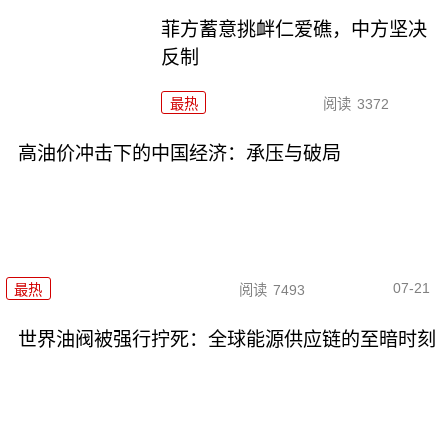
菲方蓄意挑衅仁爱礁，中方坚决
反制
最热
阅读
3372
高油价冲击下的中国经济：承压与破局
07-21
最热
阅读
7493
世界油阀被强行拧死：全球能源供应链的至暗时刻