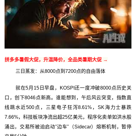
拼多多暑假大促，升温降价，全品类暑期大促 →
三日蒸发：从8000点到7200点的自由落体
就在5月15日早盘，KOSPI还一度冲破8000点历史关
口，创下8046点新高。谁能想到，午后风云突变，指数直
线跳水近500点，三星电子狂泻8.61%，SK海力士暴跌
7.66%，科技板块净流出超25亿美元，程序化卖单如洪水般
涌出，交易所被迫启动"边车"（Sidecar）熔断机制，暂停