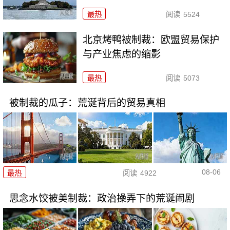
最热
阅读
5524
北京烤鸭被制裁：欧盟贸易保护
与产业焦虑的缩影
最热
阅读
5073
被制裁的瓜子：荒诞背后的贸易真相
08-06
最热
阅读
4922
思念水饺被美制裁：政治操弄下的荒诞闹剧