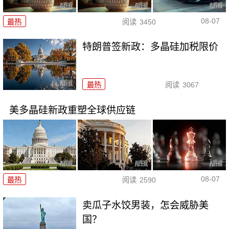
08-07
最热
阅读
3450
特朗普签新政：多晶硅加税限价
最热
阅读
3067
美多晶硅新政重塑全球供应链
08-07
最热
阅读
2590
卖瓜子水饺男装，怎会威胁美
国？