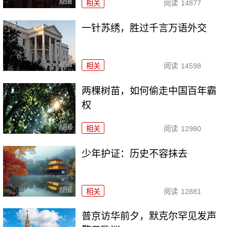
相关
阅读
14877
一针苏绣，胜过千言万语外交
相关
阅读
14598
两棵树苗，如何偷走中国百年霸
权
相关
阅读
12980
少年护证：历史不容抹去
相关
阅读
12881
普京访华前夕，默克尔罕见发声