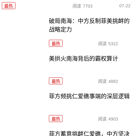
07-22
最热
阅读
7703
破局南海：中方反制菲美挑衅的
战略定力
最热
阅读
5322
美拱火南海背后的霸权算计
最热
阅读
4882
菲方频挑仁爱礁事端的深层逻辑
最热
阅读
4903
菲方蓄意挑衅仁爱礁，中方坚决