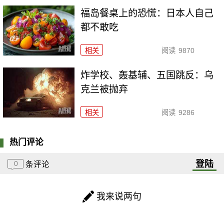
福岛餐桌上的恐慌：日本人自己
都不敢吃
相关
阅读
9870
炸学校、轰基辅、五国跳反：乌
克兰被抛弃
相关
阅读
9286
热门评论
登陆
0
条评论
我来说两句