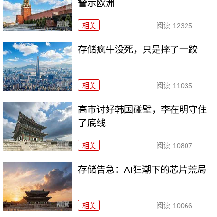
警示欧洲
相关
阅读
12325
存储疯牛没死，只是摔了一跤
相关
阅读
11035
高市讨好韩国碰壁，李在明守住
了底线
相关
阅读
10807
存储告急：AI狂潮下的芯片荒局
相关
阅读
10066