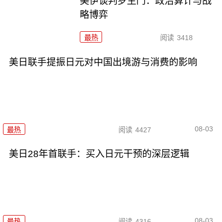
美伊谈判罗生门：政治算计与战
略博弈
最热
阅读
3418
美日联手提振日元对中国出境游与消费的影响
08-03
最热
阅读
4427
美日28年首联手：买入日元干预的深层逻辑
08-03
最热
阅读
4316