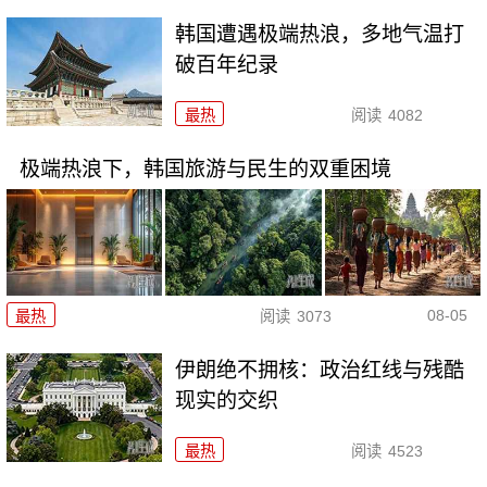
韩国遭遇极端热浪，多地气温打
破百年纪录
最热
阅读
4082
极端热浪下，韩国旅游与民生的双重困境
08-05
最热
阅读
3073
伊朗绝不拥核：政治红线与残酷
现实的交织
最热
阅读
4523