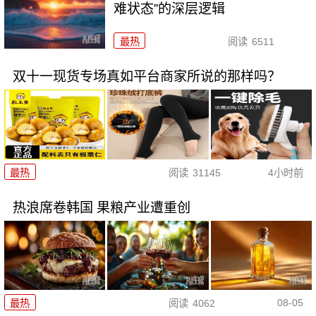
难状态”的深层逻辑
最热
阅读
6511
双十一现货专场真如平台商家所说的那样吗？
最热
阅读
31145
4小时前
热浪席卷韩国 果粮产业遭重创
08-05
最热
阅读
4062