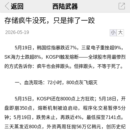
返回
西陆武器
存储疯牛没死，只是摔了一跤
小
大
2026-05-19
5月19日，韩国综指暴跌近7%，三星电子重挫超9%，
SK海力士跌超8%，KOSPI触发熔断——全球股市用最惨烈
的方式告诉你：疯牛也会摔跟头。但摔跟头，不等于死了。
一、血洗现场：72小时，800点灰飞烟灭
5月15日，KOSPI还在8000点上方狂欢；5月18日，开
盘即崩350点，熔断机制被迫启动，程序化交易暂停5分
钟；5月19日，跌势未止，再跌近4%，最低探至7141点。
三天蒸发近800点，外资两周狂抛56万亿韩元，创历史纪