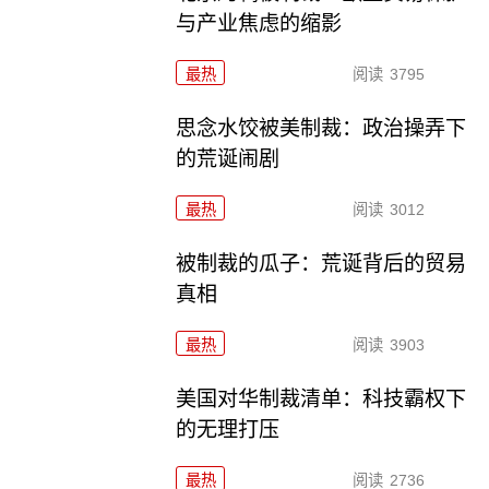
与产业焦虑的缩影
最热
阅读
3795
思念水饺被美制裁：政治操弄下
的荒诞闹剧
最热
阅读
3012
被制裁的瓜子：荒诞背后的贸易
真相
最热
阅读
3903
美国对华制裁清单：科技霸权下
的无理打压
最热
阅读
2736