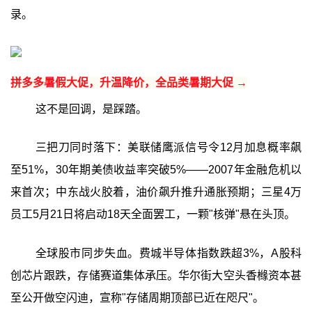
录。
拼多多暑假大促，升温降价，全品类暑期大促 →
这不是回调，是踩踏。
三把刀同时落下：美联储鹰派信号令12月加息概率飙
至51%，30年期美债收益率突破5%——2007年金融危机以
来首次；中东战火胶着，油价飙升推升通胀预期；三星4万
员工5月21日将启动18天全面罢工，一颗"核弹"悬在头顶。
全球股市同步失血。费城半导体指数跌超3%，A股科
创芯片跟跌，存储赛道集体承压。华尔街大空头香橼资本甚
至公开做空闪迪，宣称"存储周期顶部已近在咫尺"。