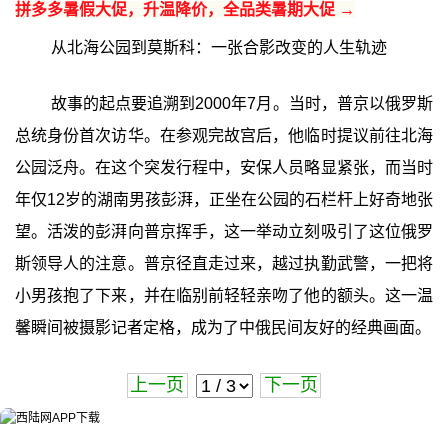
拼多多暑假大促，升温降价，全品类暑期大促 →
从北海公园到莫斯科：一张合影改变的人生轨迹
故事的起点要追溯到2000年7月。当时，普京以俄罗斯
总统身份首次访华。在参观完故宫后，他临时提议前往北海
公园泛舟。在这个突发行程中，安保人员略显紧张，而当时
年仅12岁的湖南男孩彭湃，正坐在公园的石栏杆上好奇地张
望。活泼的彭湃向普京挥手，这一举动立刻吸引了这位俄罗
斯领导人的注意。普京径直走过来，越过执勤武警，一把将
小男孩抱了下来，并在临别前轻轻亲吻了他的额头。这一温
馨瞬间被摄影记者定格，成为了中俄民间友好的经典画面。
上一页
下一页