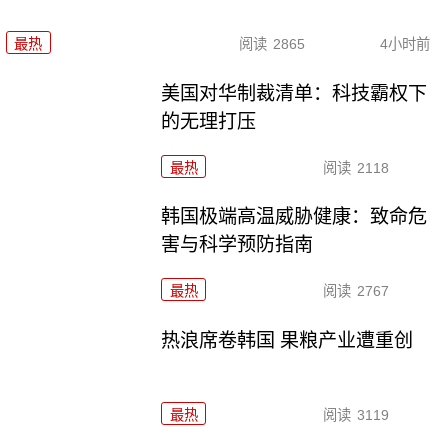
最热
阅读
2865
4小时前
美国对华制裁清单：科技霸权下
的无理打压
最热
阅读
2118
韩国极端高温威胁健康：致命危
害与科学预防指南
最热
阅读
2767
热浪席卷韩国 果粮产业遭重创
最热
阅读
3119