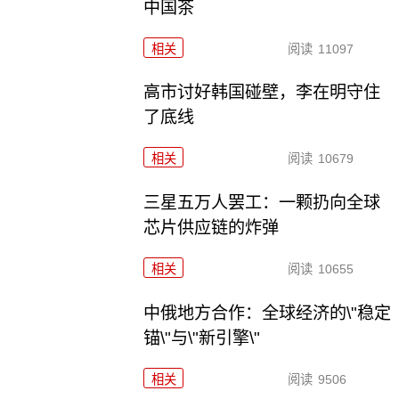
中国茶
相关
阅读
11097
高市讨好韩国碰壁，李在明守住
了底线
相关
阅读
10679
三星五万人罢工：一颗扔向全球
芯片供应链的炸弹
相关
阅读
10655
中俄地方合作：全球经济的\"稳定
锚\"与\"新引擎\"
相关
阅读
9506