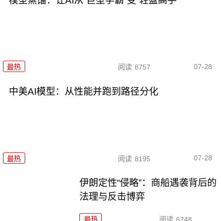
模型蒸馏：让AI从“巨型学霸”变“轻盈高手”
07-28
最热
阅读
8757
中美AI模型：从性能并跑到路径分化
07-28
最热
阅读
8195
伊朗定性“侵略”：商船遇袭背后的
法理与反击博弈
最热
阅读
6748