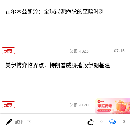
霍尔木兹断流：全球能源命脉的至暗时刻
07-15
最热
阅读
4323
美伊博弈临界点：特朗普威胁摧毁伊朗基建
07-15
最热
阅读
4120
直面厄尔尼诺：跨周期冲击与系
0
0
点评一下
统性防御