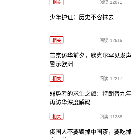
相关
阅读
12871
少年护证：历史不容抹去
相关
阅读
12515
普京访华前夕，默克尔罕见发声
警示欧洲
相关
阅读
12217
弱势者的求生之旅：特朗普九年
再访华深度解码
相关
阅读
11288
俄国人不要毁掉中国茶，要吃掉