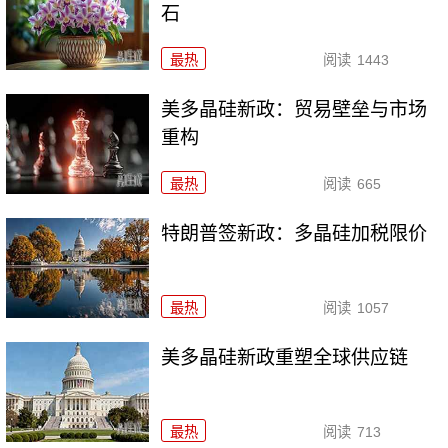
石
最热
阅读
1443
美多晶硅新政：贸易壁垒与市场
重构
最热
阅读
665
特朗普签新政：多晶硅加税限价
最热
阅读
1057
美多晶硅新政重塑全球供应链
最热
阅读
713