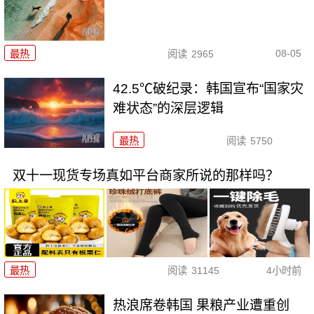
08-05
最热
阅读
2965
42.5℃破纪录：韩国宣布“国家灾
难状态”的深层逻辑
最热
阅读
5750
双十一现货专场真如平台商家所说的那样吗？
最热
阅读
31145
4小时前
热浪席卷韩国 果粮产业遭重创