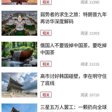
相关
阅读
11390
弱势者的求生之旅：特朗普九年
再访华深度解码
相关
阅读
11303
俄国人不要毁掉中国茶，要吃掉
中国茶
相关
阅读
11115
高市讨好韩国碰壁，李在明守住
了底线
相关
阅读
10710
三星五万人罢工：一颗扔向全球