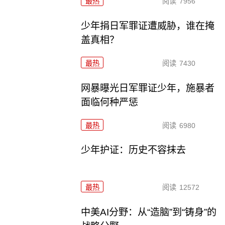
最热
阅读
7956
少年捐日军罪证遭威胁，谁在掩
盖真相？
最热
阅读
7430
网暴曝光日军罪证少年，施暴者
面临何种严惩
最热
阅读
6980
少年护证：历史不容抹去
最热
阅读
12572
中美AI分野：从“造脑”到“铸身”的