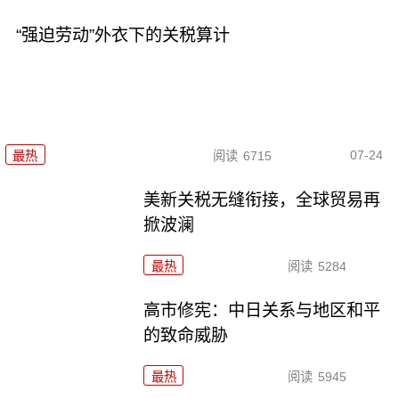
“强迫劳动”外衣下的关税算计
07-24
最热
阅读
6715
美新关税无缝衔接，全球贸易再
掀波澜
最热
阅读
5284
高市修宪：中日关系与地区和平
的致命威胁
最热
阅读
5945