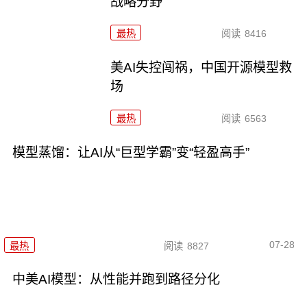
战略分野
最热
阅读
8416
美AI失控闯祸，中国开源模型救
场
最热
阅读
6563
模型蒸馏：让AI从“巨型学霸”变“轻盈高手”
07-28
最热
阅读
8827
中美AI模型：从性能并跑到路径分化