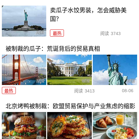
卖瓜子水饺男装，怎会威胁美
国？
最热
阅读
3743
被制裁的瓜子：荒诞背后的贸易真相
08-06
最热
阅读
3413
北京烤鸭被制裁：欧盟贸易保护与产业焦虑的缩影