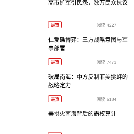
高市扩军引民怨，数万民众抗议
最热
阅读
4227
仁爱礁博弈：三方战略意图与军
事部署
最热
阅读
7473
破局南海：中方反制菲美挑衅的
战略定力
最热
阅读
5184
美拱火南海背后的霸权算计